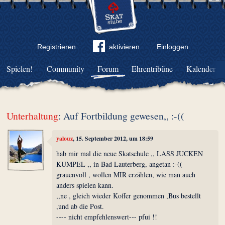
Registrieren
aktivieren
Einloggen
Spielen!
Community
Forum
Ehrentribüne
Kalender
Unterhaltung
: Auf Fortbildung gewesen,, :-((
yalouz
, 15. September 2012, um 18:59
hab mir mal die neue Skatschule ,, LASS JUCKEN
KUMPEL ,, in Bad Lauterberg, angetan :-((
grauenvoll , wollen MIR erzählen, wie man auch
anders spielen kann.
,,ne , gleich wieder Koffer genommen ,Bus bestellt
,und ab die Post.
---- nicht empfehlenswert--- pfui !!