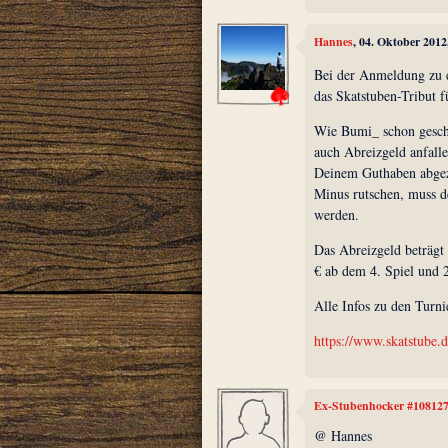
Hannes
, 04. Oktober 201
Bei der Anmeldung zu e
das Skatstuben-Tribut f
Wie Bumi_ schon geschr
auch Abreizgeld anfall
Deinem Guthaben abgezo
Minus rutschen, muss d
werden.
Das Abreizgeld beträgt p
€ ab dem 4. Spiel und 2
Alle Infos zu den Turni
https://www.skatstube.d
Ex-Stubenhocker #10812
@ Hannes