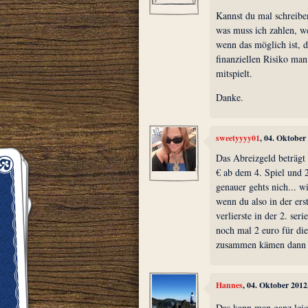
Kannst du mal schreiben
was muss ich zahlen, w
wenn das möglich ist, 
finanziellen Risiko man
mitspielt.
Danke.
sweetyyyy01
, 04. Oktober
Das Abreizgeld beträgt p
€ ab dem 4. Spiel und 2
genauer gehts nich... wi
wenn du also in der ers
verlierste in der 2. ser
noch mal 2 euro für di
zusammen kämen dann al
Hannes
, 04. Oktober 201
Das kann man ganz leic