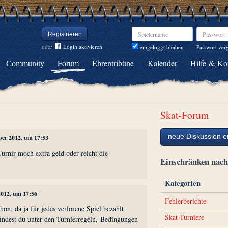
Spielername
Passwort
Registrieren
oder
Login aktivieren
Passwort ver
eingeloggt bleiben
Community
Forum
Ehrentribüne
Kalender
Hilfe & Ko
Skat-Forum
neue Diskussion er
ber 2012, um 17:53
urnir moch extra geld oder reicht die
Einschränken na
Kategorien
2012, um 17:56
Fehlerberichte
hon, da ja für jedes verlorene Spiel bezahlt
Skat-Turniere
indest du unter den Turnierregeln,-Bedingungen