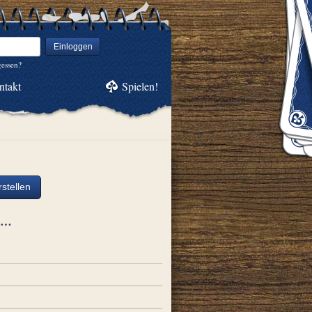
Einloggen
gessen?
ntakt
Spielen!
stellen
ch…