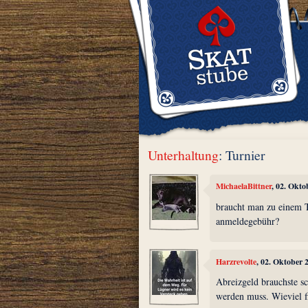
Unterhaltung
: Turnier
MichaelaBittner
, 02. Okto
braucht man zu einem T
anmeldegebühr?
Harzrevolte
, 02. Oktober 
Abreizgeld brauchste sc
werden muss. Wieviel f