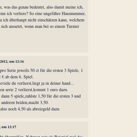
, was das genau bedeutet, also damit meine ich,
enn ich verliere? So eine ungefähre Hausnummer,
da ich überhaupt nicht einschätzen kann, welchem
 sich aussetzt, wenn man bei so einem Turnier
 2012, um 12:16
ro Serie jeweils 50 ct für die ersten 3 Spiele, 1
 € ab dem 6. Spiel.
eviele du verlierst,liegt ja in deiner hand...
ten serie 2 verlierst,kommt 1 euro dazu.
ie dann 5 spiele,zahlste 1,50 für die ersten 3 und
e anderen beiden,macht 3,50.
so noch 4,50 als abreizgeld dazu
2, um 12:17
ht überprüfen. Nehmen wir als Beispiel mal das