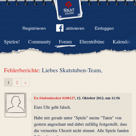
Registrieren
aktivieren
Einloggen
Spielen!
Community
Forum
Ehrentribüne
Kalender
Fehlerberichte
: Liebes Skatstuben-Team,
Weiter
1
2
»
Ex-Stubenhocker #108127
, 12. Oktober 2012, um 11:56
Eure Uhr geht falsch.
Habe mir gerade unter "Spiele" meine "Taten" von
gestern angeschaut und dabei zufällig festgestellt, dass
die vermerkte Uhrzeit nicht stimmt. Alle Spiele fanden