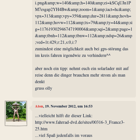
i.png&amp;w=140&amp;h=140&amp;ei=kSCqUJn1P
M7esgap2YH4Bw&amp;zoom=1&amp;iact=hc&amp;
vpx=313&amp;vpy=359&amp;dur=2811&amp;hovh=
112&amp;hovw=112&amp;tx=79&amp;ty=44&amp;si
g=117619302946747190004&amp;sqi=2&amp;page=1
&amp;tbnh=112&amp;tbnw=112&amp;ndsp=26&amp
;ved=1t:429,r:21,s:0,i:7
zumindest eine möglichkeit auch bei gps-störung das
im kreis fahren irgendwie zu verhindern^^
aber noch ein tipp: nehmt euch ein solarlader mit auf
reise denn die dinger brauchen mehr strom als man
denkt
gruss olly
Aton
, 19. November 2012, um 16:53
...vielleicht hilft dir dieser Link:
http://www.fahrrad-dvd.de/sites/00316-3_France3-
25.htm
...viel Spaß jedenfalls im voraus