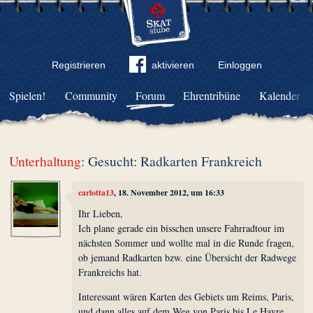
Registrieren
aktivieren
Einloggen
Spielen!
Community
Forum
Ehrentribüne
Kalender
Unterhaltung
: Gesucht: Radkarten Frankreich
carlotta13
, 18. November 2012, um 16:33
Ihr Lieben,
Ich plane gerade ein bisschen unsere Fahrradtour im
nächsten Sommer und wollte mal in die Runde fragen,
ob jemand Radkarten bzw. eine Übersicht der Radwege
Frankreichs hat.
Interessant wären Karten des Gebiets um Reims, Paris,
und dann alles auf dem Weg von Paris bis Le Havre.