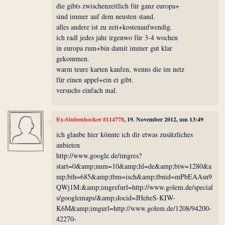
die gibts zwischenzeitlich für ganz europa+
sind immer auf dem neusten stand.
alles andere ist zu zeit+kostenaufwendig.
ich radl jedes jahr irgenwo für 3-4 wochen
in europa rum+bin damit immer gut klar
gekommen.
warm teure karten kaufen, wenns die im netz
für einen appel+ein ei gibt.
versuchs einfach mal.
Ex-Stubenhocker #114778
, 19. November 2012, um 13:49
ich glaube hier könnte ich dir etwas zusätzliches
anbieten
http://www.google.de/imgres?
start=0&amp;num=10&amp;hl=de&amp;biw=1280&a
mp;bih=685&amp;tbm=isch&amp;tbnid=mPbEAAsn9
QWj1M:&amp;imgrefurl=http://www.golem.de/special
s/googlemaps/&amp;docid=JHeheS-KIW-
K6M&amp;imgurl=http://www.golem.de/1208/94200-
42270-