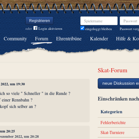
Spielername
Passwort
Registrieren
oder
Login aktivieren
Passwort ver
eingeloggt bleiben
Community
Forum
Ehrentribüne
Kalender
Hilfe & Ko
Skat-Forum
neue Diskussion er
 2022, um 19:30
ch so viele " Schneller " in die Runde ?
Einschränken na
f einer Rennbahn ?
kopf sich selber an ?
Kategorien
Fehlerberichte
 um 20:25
Skat-Turniere
 Dezember 2022, um 20:28