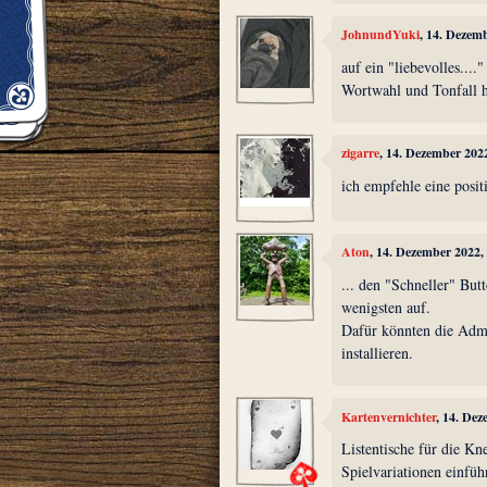
JohnundYuki
, 14. Dezem
auf ein "liebevolles...
Wortwahl und Tonfall h
zigarre
, 14. Dezember 202
ich empfehle eine posit
Aton
, 14. Dezember 2022,
... den "Schneller" But
wenigsten auf.
Dafür könnten die Admin
installieren.
Kartenvernichter
, 14. De
Listentische für die Kn
Spielvariationen einfü