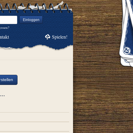
Einloggen
gessen?
ntakt
Spielen!
stellen
ch…