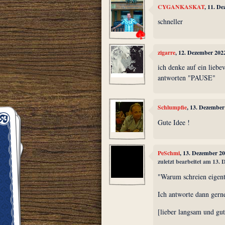
CYGANKASKAT
, 11. D
schneller
zigarre
, 12. Dezember 202
ich denke auf ein liebe
antworten "PAUSE"
Schlumpfie
, 13. Dezember
Gute Idee !
PeSchmi
, 13. Dezember 2
zuletzt bearbeitet am 13.
"Warum schreien eigentl
Ich antworte dann gern
[lieber langsam und gut 