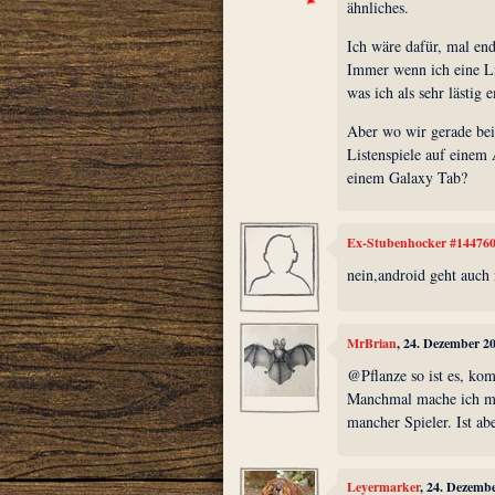
ähnliches.
Ich wäre dafür, mal end
Immer wenn ich eine Li
was ich als sehr lästig 
Aber wo wir gerade be
Listenspiele auf einem
einem Galaxy Tab?
Ex-Stubenhocker #14476
nein,android geht auch 
MrBrian
, 24. Dezember 2
@Pflanze so ist es, kom
Manchmal mache ich mi
mancher Spieler. Ist ab
Leyermarker
, 24. Dezemb