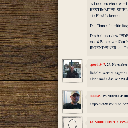
es kann errechnet werde
BESTIMMTER SPIELE
die Hand bekommt.
Die Chance hierfür lieg
Das bedeutet,dass J
mal 4 Buben vor Skat 
IRGENDEINER am Tisch
sporti1947
, 29. November
liebelei warum sagst du
nicht mehr das wir zu di
oddo35
, 29. November 20
http://www.youtube.
Ex-Stubenhocker #11994