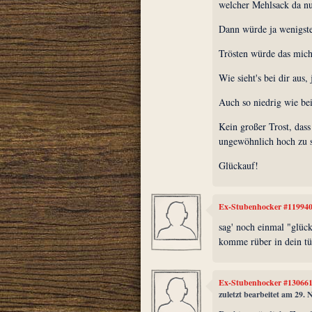
welcher Mehlsack da nu
Dann würde ja wenigste
Trösten würde das mich 
Wie sieht's bei dir aus,
Auch so niedrig wie be
Kein großer Trost, das
ungewöhnlich hoch zu s
Glückauf!
Ex-Stubenhocker #11994
sag' noch einmal "glüc
komme rüber in dein tü
Ex-Stubenhocker #13066
zuletzt bearbeitet am 29.