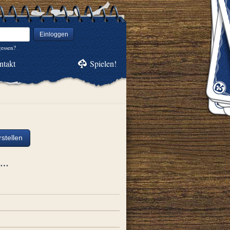
Einloggen
gessen?
ntakt
Spielen!
stellen
ch…