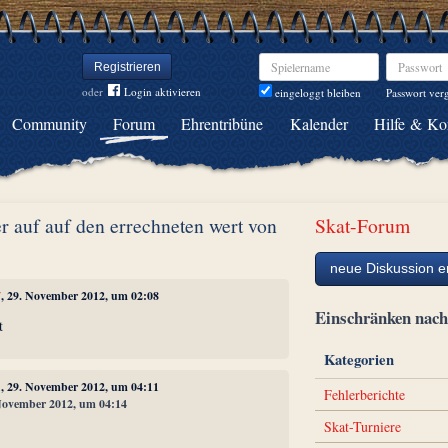
Spielername
Passwort
Registrieren
oder
Login aktivieren
Passwort ver
eingeloggt bleiben
Community
Forum
Ehrentribüne
Kalender
Hilfe & Ko
r auf auf den errechneten wert von
Skat-Forum
neue Diskussion er
7
, 29. November 2012, um 02:08
Einschränken na
t
Kategorien
1
, 29. November 2012, um 04:11
Fehlerberichte
 November 2012, um 04:14
Skat-Turniere