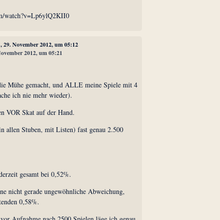
om/watch?v=Lp6ylQ2KII0
1
, 29. November 2012, um 05:12
 November 2012, um 05:21
l die Mühe gemacht, und ALLE meine Spiele mit 4
ache ich nie mehr wieder).
en VOR Skat auf der Hand.
(in allen Stuben, mit Listen) fast genau 2.500
derzeit gesamt bei 0,52%.
ine nicht gerade ungewöhnliche Abweichung,
rtenden 0,58%.
4 vor Aufnahme nach 2500 Spielen läge ich genau