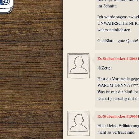
im Schnitt.
Ich würde sagen: zwisc
UNWAHRSCHEINLICH - n
wahrscheinlichsten.
Gut Blatt - gute Quote!
Ex-Stubenhocker #13066
@Zettel
Hast du Vorurteile geg
WARUM DENN???????
Was ist mit dir bloß los
Das ist ja abartig mit di
Ex-Stubenhocker #13066
Eine kleine Erläuterung
nicht so vertraut sind: