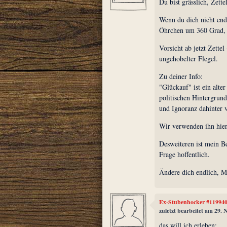
Du bist grässlich, Zettel
Wenn du dich nicht endl
Öhrchen um 360 Grad, 
Vorsicht ab jetzt Zette
ungehobelter Flegel.
Zu deiner Info:
"Glückauf" ist ein alte
politischen Hintergru
und Ignoranz dahinter 
Wir verwenden ihn hier
Desweiteren ist mein Be
Frage hoffentlich.
Ändere dich endlich, M
Ex-Stubenhocker #11994
zuletzt bearbeitet am 29.
das will ich erleben: