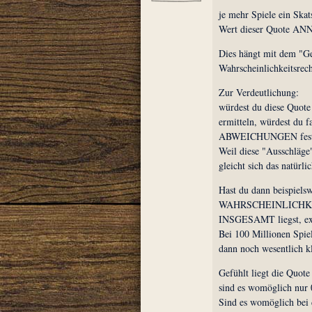
je mehr Spiele ein Skat
Wert dieser Quote A
Dies hängt mit dem "Ge
Wahrscheinlichkeitsrec
Zur Verdeutlichung:
würdest du diese Quote
ermitteln, würdest d
ABWEICHUNGEN fests
Weil diese "Ausschläge
gleicht sich das natürlic
Hast du dann beispielswe
WAHRSCHEINLICHKEIT
INSGESAMT liegst, ext
Bei 100 Millionen Spie
dann noch wesentlich kl
Gefühlt liegt die Quote
sind es womöglich nur
Sind es womöglich bei 