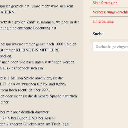
Skat-Strategien
spieler gespielt hat, umso mehr wird sich sein
NNÄHERN.
Verbesserungsvorschl
Unterhaltung
setz der großen Zahl" zusammen, welches in der
hnung eine eminente Bedeutung hat.
Suche
 beispielsweise immer genau nach 1000 Spielen
u fast immer KLEINE BIS MITTLERE
tellen.
" nach oben wie nach unten stattfinden werden,
h aus - es "pendelt sich ein".
ise 1 Million Spiele absolviert, ist die
, dass du zwischen 0,57% und 0,59%
rem hoch (deutlich über 99%).
len oder mehr ist die denkbare Spanne natürlich
einer.
 bei mir aber deutlich darunter:
 0,24% bei Buben UND bei Assen?
den 2 anderen Glückspilzen am Tisch (egal,