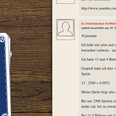
http://www.youtube.c
Ex-Stubenhocker #13066
zuletzt bearbeitet am 29.
@jaismine
Ich habe mir jetzt ma
betrachtet (schwitz - m
Ich hatte 13 mal 4 Bub
Gespielt habe ich hier 
Spiele.
13 : 2500 = 0,0052
Meine Quote liegt also 
Bei nur 2500 Spielen e
denke ich, bei zu erwa
Bei 14,5 Blättern mit 