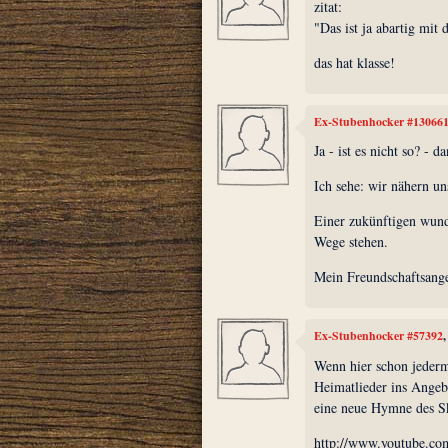
zitat:
"Das ist ja abartig mit d
das hat klasse!
Ex-Stubenhocker #13066
Ja - ist es nicht so? - 
Ich sehe: wir nähern un
Einer zukünftigen wund
Wege stehen.
Mein Freundschaftsange
Ex-Stubenhocker #57392
Wenn hier schon jederm
Heimatlieder ins Angebo
eine neue Hymne des S
http://www.youtube.