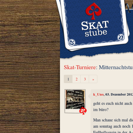
Skat-Turniere
: Mitternachtstu
Weiter
1
2
3
»
k_Uno
, 03. Dezember 201
geht es euch nicht auch 
im büro?
Man schaue sich mal die
am sonntag auch noch 
Fußballverein in der A