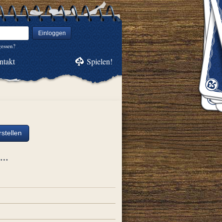
Einloggen
gessen?
ntakt
Spielen!
stellen
ch…