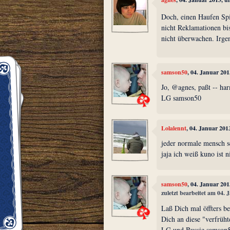
Doch, einen Haufen Spi
nicht Reklamationen bi
nicht überwachen. Irge
samson50
, 04. Januar 20
Jo, @agnes, paßt -- ha
LG samson50
Lolalennt
, 04. Januar 201
jeder normale mensch sc
jaja ich weiß kuno ist 
samson50
, 04. Januar 20
zuletzt bearbeitet am 04.
Laß Dich mal öffters b
Dich an diese "verfrüh
LG und Bussie samson