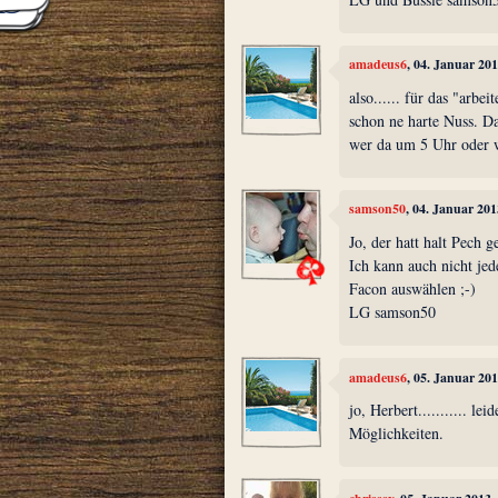
amadeus6
, 04. Januar 20
also...... für das "arb
schon ne harte Nuss. D
wer da um 5 Uhr oder 
samson50
, 04. Januar 20
Jo, der hatt halt Pech 
Ich kann auch nicht jed
Facon auswählen ;-)
LG samson50
amadeus6
, 05. Januar 20
jo, Herbert........... l
Möglichkeiten.