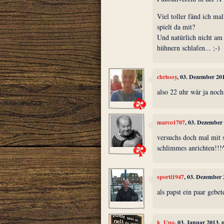
Viel toller fänd ich mal
spielt da mit?
Und natürlich nicht am
hühnern schlafen... ;-)
chrisssy
, 03. Dezember 20
also 22 uhr wär ja noc
marco1707
, 03. Dezember
versuchs doch mal mit s
schlimmes anrichten!!!
sporti1947
, 03. Dezember
als papst ein paar gebe
k_Uno
, 03. Januar 2013,