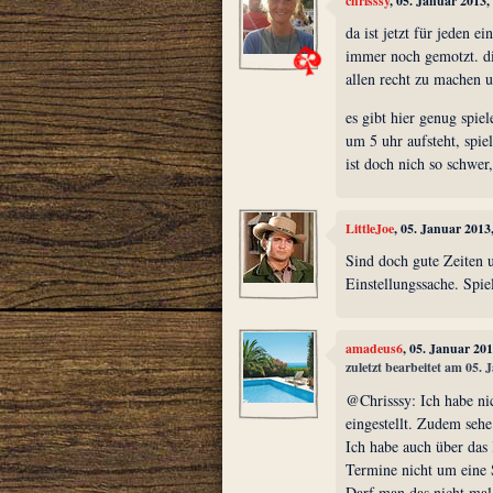
chrisssy
, 05. Januar 2013
da ist jetzt für jeden e
immer noch gemotzt. di
allen recht zu machen 
es gibt hier genug spie
um 5 uhr aufsteht, spie
ist doch nich so schwer
LittleJoe
, 05. Januar 2013
Sind doch gute Zeiten u
Einstellungssache. Spi
amadeus6
, 05. Januar 20
zuletzt bearbeitet am 05.
@Chrisssy: Ich habe nic
eingestellt. Zudem sehe
Ich habe auch über das
Termine nicht um eine 
Darf man das nicht mal