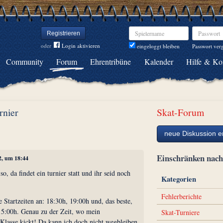
Spielername
Passwort
Registrieren
oder
Login aktivieren
Passwort ver
eingeloggt bleiben
Community
Forum
Ehrentribüne
Kalender
Hilfe & Ko
rnier
Skat-Forum
neue Diskussion er
Einschränken na
2, um 18:44
so, da findet ein turnier statt und ihr seid noch
Kategorien
Fehlerberichte
 Startzeiten an: 18:30h, 19:00h und, das beste,
15:00h. Genau zu der Zeit, wo mein
Skat-Turniere
-Klasse kickt! Da kann ich doch nicht wegbleiben.