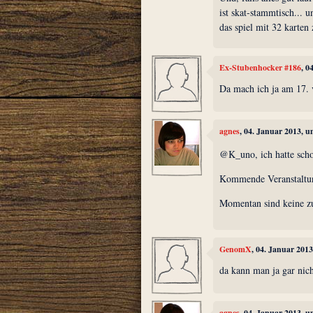
ist skat-stammtisch... u
das spiel mit 32 karten z
Ex-Stubenhocker #186
, 0
Da mach ich ja am 17. v
agnes
, 04. Januar 2013, 
@K_uno, ich hatte sch
Kommende Veranstaltu
Momentan sind keine zu
GenomX
, 04. Januar 201
da kann man ja gar nic
agnes
, 04. Januar 2013, 