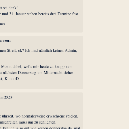
tt sei dank!
r und 31. Januar stehen bereits drei Termine fest.
nes.
um 22:03
inen Streit, ok? Ich find nämlich keinen Admin,
n Monat dabei, weils mir heute zu knapp zum
 nächsten Donnerstag um Mitternacht sicher
st, Kuno :D
 um 23:29
ie uhrzeit, wo normalerweise erwachsene spielen,
einschreiten muss um zu schlichten.
ft, bin ich ja so gut wie keinen donnerstag da, mal