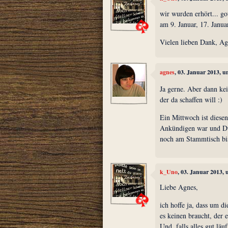
wir wurden erhört... go
am 9. Januar, 17. Janua
Vielen lieben Dank, Ag
agnes
, 03. Januar 2013, 
Ja gerne. Aber dann ke
der da schaffen will :)
Ein Mittwoch ist diese
Ankündigen war und Du
noch am Stammtisch bi
k_Uno
, 03. Januar 2013,
Liebe Agnes,
ich hoffe ja, dass um d
es keinen braucht, der 
Und, falls alles gut läu