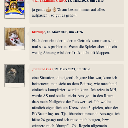
VETTELmitmTURBO
, 18. März 2023, um 21:13
ja genau
🤝 am besten immer auf alles
aufpassen.. so gut es geht=)
biertulpe
, 18. März 2023, um 21:26
Nach dem ein oder anderen Getränk kann man schon
mal so was probieren. Wenn die Spieler aber nur ein
wenig Ahnung wird der Trick nicht oft klappen.
JohnundYuki
, 19. März 2023, um 10:30
eine Situation, die eigentlich ganz klar war, kann ich
beisteuern; man sieht an dem Beitrag, wie manchmal
einfaches kompliziert werden kann. Ich reize in MH,
werde AS und stelle - nicht Ansage - in den Raum,
dass mein Nullgebot der Reizwert sei. Ich wollte
nämlich eigentlich ein Kreuz ohne 3 spielen, aber der
PikBauer lag. an. Tja, übereinstimmende Aussage, ich
hätte 24 gesagt und ich muss mich beugen, bzw.
erinnere mich "dumpf". Ok, Regeln allgemein