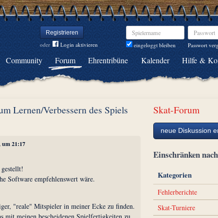
Spielername
Passwort
Registrieren
oder
Login aktivieren
Passwort ver
eingeloggt bleiben
Community
Forum
Ehrentribüne
Kalender
Hilfe & Ko
um Lernen/Verbessern des Spiels
Skat-Forum
neue Diskussion er
, um 21:17
Einschränken na
gestellt!
Kategorien
he Software empfehlenswert wäre.
Fehlerberichte
er, "reale" Mitspieler in meiner Ecke zu finden.
Skat-Turniere
as mit meinen bescheidenen Spielfertigkeiten zu