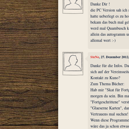
Danke Dir !
die PC Version sah ich 
hatte ueberlegt es zu ho
bekam das buch mal gel
werd mal Quambusch ko
allein das autogramm un
allemal wert :-)
SteNe
, 27. Dezember 2012
Danke für die Infos. Da
sich auf der Vereinsseit
Kontakt zu Kuno?
Zum Thema Bücher:
Hab mir "Skat für Fort
morgen da sein. Bin ma
"Fortgeschrittene" verst
"Glaeserne Karten", da
Vertrauens mal suchen!
Wenn diese Programme
wäre das ja schon etwa