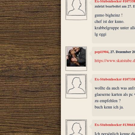
Ex-Stubenhocker #10733
zuletzt bearbeitet am 27.
gumo bigheinz !
chef ist der kuno.
krabbelgruppe unter all
lg eggi
pepi1904
, 27. Dezember 2
https://www.skatstube.d
Ex-Stubenhocker #10733
wollte da auch was anfr
glaeserne karten als pc 
zu empfehlen ?
buch kenn ich ja.
Ex-Stubenhocker #13066
Ich persönlich kenne di