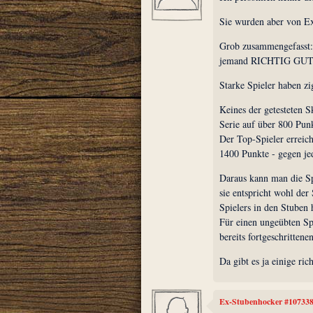
Sie wurden aber von Ex
Grob zusammengefasst:
jemand RICHTIG GUT Da
Starke Spieler haben zi
Keines der getesteten 
Serie auf über 800 Pun
Der Top-Spieler erre
1400 Punkte - gegen je
Daraus kann man die Spi
sie entspricht wohl der 
Spielers in den Stuben h
Für einen ungeübten Spie
bereits fortgeschrittene
Da gibt es ja einige ric
Ex-Stubenhocker #10733