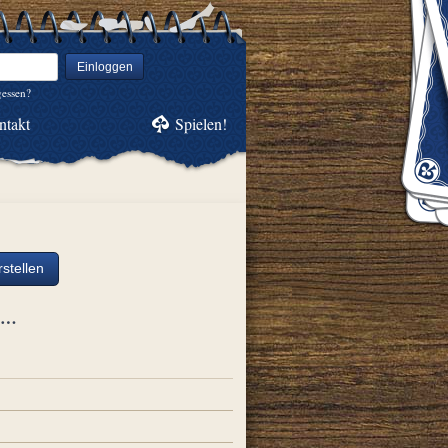
Einloggen
gessen?
ntakt
Spielen!
stellen
ch…