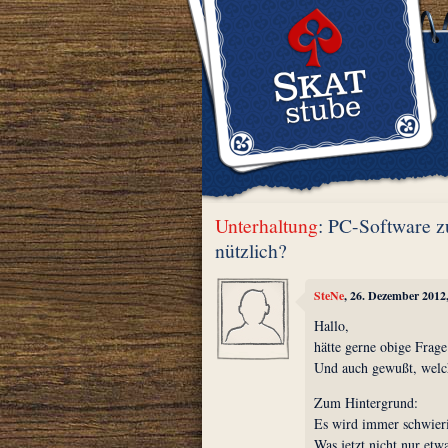
Unterhaltung
: PC-Software z
nützlich?
SteNe
, 26. Dezember 2012
Hallo,
hätte gerne obige Frage 
Und auch gewußt, welc
Zum Hintergrund:
Es wird immer schwierig
Was jetzt nicht nur etw