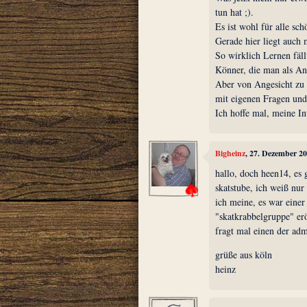
tun hat ;).
Es ist wohl für alle sc
Gerade hier liegt auch
So wirklich Lernen fäll
Könner, die man als An
Aber von Angesicht zu 
mit eigenen Fragen und 
Ich hoffe mal, meine In
Bigheinz
, 27. Dezember 2
hallo, doch heen14, es g
skatstube, ich weiß nur 
ich meine, es war einer
"skatkrabbelgruppe" erö
fragt mal einen der adm
grüße aus köln
heinz