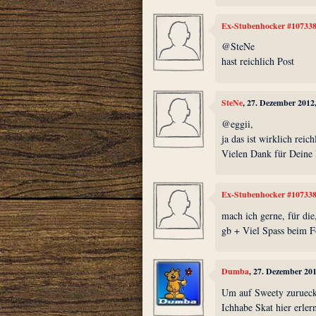
Ex-Stubenhocker #10733
@SteNe
hast reichlich Post
SteNe
, 27. Dezember 2012
@eggii,
ja das ist wirklich reic
Vielen Dank für Deine
Ex-Stubenhocker #10733
mach ich gerne, für die
gb + Viel Spass beim Fo
Dumba
, 27. Dezember 20
Um auf Sweety zuruec
Ichhabe Skat hier erler