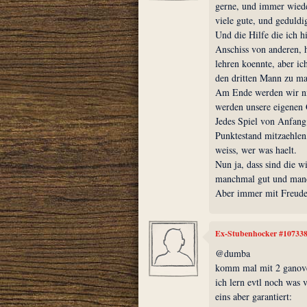
gerne, und immer wieder
viele gute, und geduldig
Und die Hilfe die ich h
Anschiss von anderen, 
lehren koennte, aber ic
den dritten Mann zu m
Am Ende werden wir nich
werden unsere eigenen 
Jedes Spiel von Anfang
Punktestand mitzaehlen
weiss, wer was haelt.
Nun ja, dass sind die w
manchmal gut und manch
Aber immer mit Freude
Ex-Stubenhocker #10733
@dumba
komm mal mit 2 ganoven
ich lern evtl noch was 
eins aber garantiert: