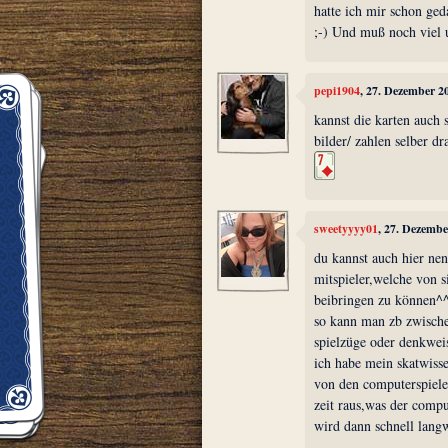
hatte ich mir schon ged
;-) Und muß noch viel 
pepi1904
, 27. Dezember 2
kannst die karten auch 
bilder/ zahlen selber dr
sweetyyyy01
, 27. Dezemb
du kannst auch hier nen
mitspieler,welche von s
beibringen zu können^
so kann man zb zwisch
spielzüge oder denkwei
ich habe mein skatwisse
von den computerspiele
zeit raus,was der comput
wird dann schnell langw