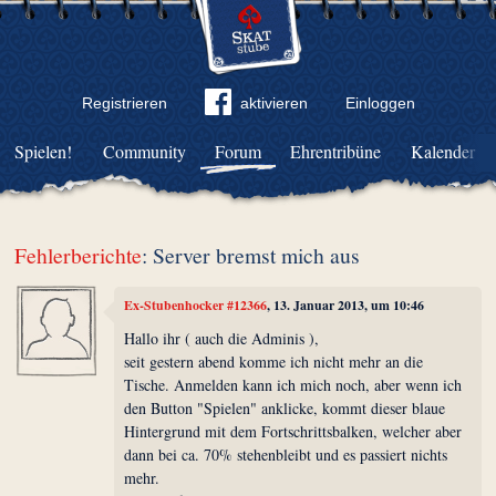
Registrieren
aktivieren
Einloggen
Spielen!
Community
Forum
Ehrentribüne
Kalender
Fehlerberichte
: Server bremst mich aus
Ex-Stubenhocker #12366
, 13. Januar 2013, um 10:46
Hallo ihr ( auch die Adminis ),
seit gestern abend komme ich nicht mehr an die
Tische. Anmelden kann ich mich noch, aber wenn ich
den Button "Spielen" anklicke, kommt dieser blaue
Hintergrund mit dem Fortschrittsbalken, welcher aber
dann bei ca. 70% stehenbleibt und es passiert nichts
mehr.