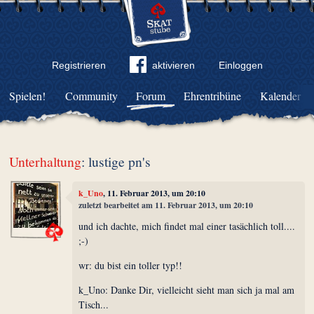
Registrieren
aktivieren
Einloggen
Spielen!
Community
Forum
Ehrentribüne
Kalender
Unterhaltung
: lustige pn's
k_Uno
, 11. Februar 2013, um 20:10
zuletzt bearbeitet am 11. Februar 2013, um 20:10
und ich dachte, mich findet mal einer tasächlich toll....
;-)
wr: du bist ein toller typ!!
k_Uno: Danke Dir, vielleicht sieht man sich ja mal am
Tisch...