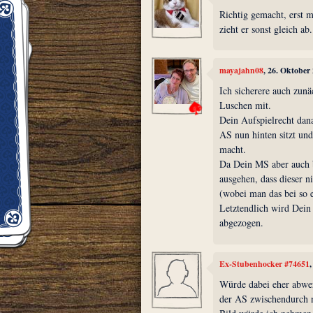
Richtig gemacht, erst m
zieht er sonst gleich ab.
mayajahn08
, 26. Oktober
Ich sicherere auch zun
Luschen mit.
Dein Aufspielrecht dana
AS nun hinten sitzt un
macht.
Da Dein MS aber auch b
ausgehen, dass dieser ni
(wobei man das bei so 
Letztendlich wird Dein
abgezogen.
Ex-Stubenhocker #74651
Würde dabei eher abwer
der AS zwischendurch 