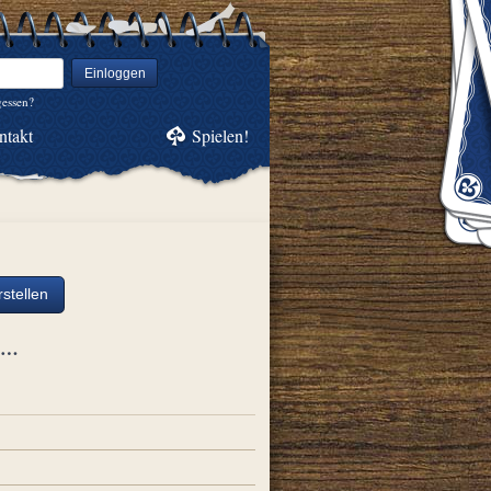
Einloggen
gessen?
ntakt
Spielen!
stellen
ch…