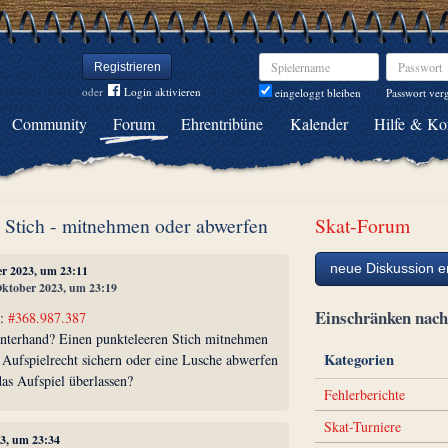
Spielername
Passwort
Registrieren
oder
Login aktivieren
Passwort ver
eingeloggt bleiben
Community
Forum
Ehrentribüne
Kalender
Hilfe & Ko
r Stich - mitnehmen oder abwerfen
Skat-Forum
neue Diskussion er
er 2023, um 23:11
 Oktober 2023, um 23:19
Einschränken na
l:
#368.987.387
interhand? Einen punkteleeren Stich mitnehmen
Kategorien
 Aufspielrecht sichern oder eine Lusche abwerfen
as Aufspiel überlassen?
Fehlerberichte
Skat-Turniere
23, um 23:34