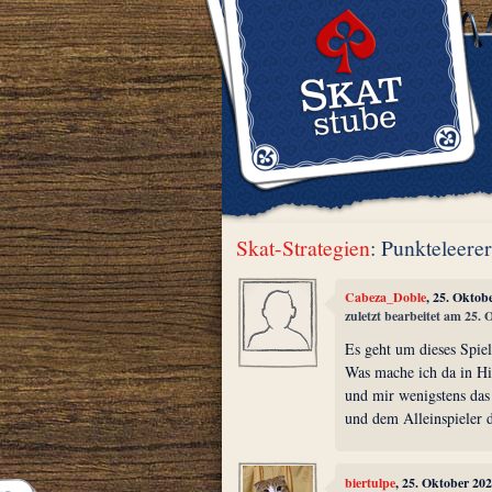
Skat-Strategien
: Punkteleere
Cabeza_Doble
, 25. Oktob
zuletzt bearbeitet am 25.
Es geht um dieses Spie
Was mache ich da in H
und mir wenigstens das
und dem Alleinspieler d
biertulpe
, 25. Oktober 20