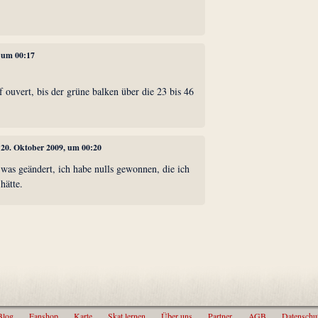
, um 00:17
f ouvert, bis der grüne balken über die 23 bis 46
, 20. Oktober 2009, um 00:20
 was geändert, ich habe nulls gewonnen, die ich
hätte.
Blog
Fanshop
Karte
Skat lernen
Über uns
Partner
AGB
Datenschu