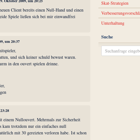
19. Oktober 2009, um 20:25
Skat-Strategien
neuen Client bereits einen Null-Hand und einen
Verbesserungsvorschl
eide Spiele ließen sich bei mir einwandfrei
Unterhaltung
Suche
09, um 20:37
itspieler,
atten, und sich keiner schuld bewust waren.
urm in den ouvert spielen drinne.
ler,
agen
 23:28
it einem Nullouvert. Mehrmals zur Sicherheit
s kam trotzdem nur ein einfaches null
atürlich mit 30 gereizten verloren habe. Ist schon