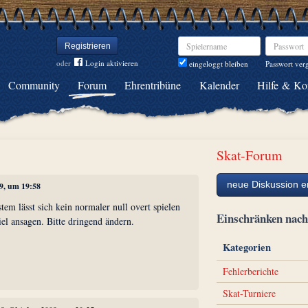
Spielername
Passwort
Registrieren
oder
Login aktivieren
Passwort ver
eingeloggt bleiben
Community
Forum
Ehrentribüne
Kalender
Hilfe & Ko
Skat-Forum
neue Diskussion er
09, um 19:58
em lässt sich kein normaler null overt spielen
Einschränken na
el ansagen. Bitte dringend ändern.
Kategorien
Fehlerberichte
Skat-Turniere