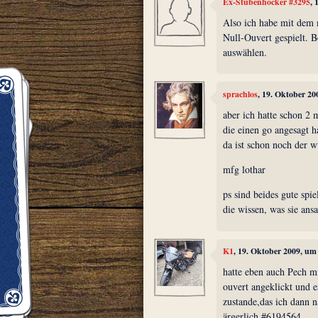
Ex-Stubenhocker #3295
, 
Also ich habe mit dem 
Null-Ouvert gespielt. B
auswählen.
sprachlos
, 19. Oktober 20
aber ich hatte schon 2 m
die einen go angesagt h
da ist schon noch der w
mfg lothar
ps sind beides gute spie
die wissen, was sie ans
K1
, 19. Oktober 2009, um
hatte eben auch Pech m
ouvert angeklickt und e
zustande,das ich dann n
ärgerlich.#6194564