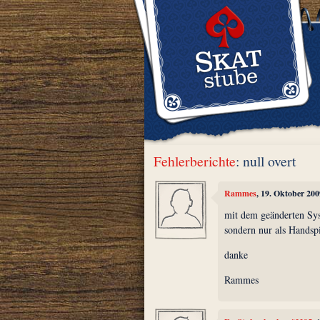
Fehlerberichte
: null overt
Rammes
, 19. Oktober 20
mit dem geänderten Syst
sondern nur als Handspi
danke
Rammes