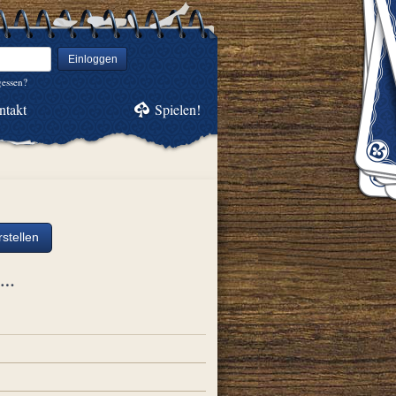
Einloggen
gessen?
ntakt
Spielen!
stellen
ch…