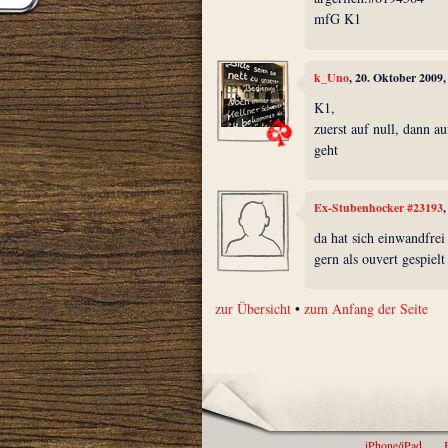
mfG K1
k_Uno
, 20. Oktober 2009
K1,
zuerst auf null, dann au
geht
Ex-Stubenhocker #23193
da hat sich einwandfrei
gern als ouvert gespielt 
zur Übersicht
•
zum Anfang der Seite
iPhone/iPad