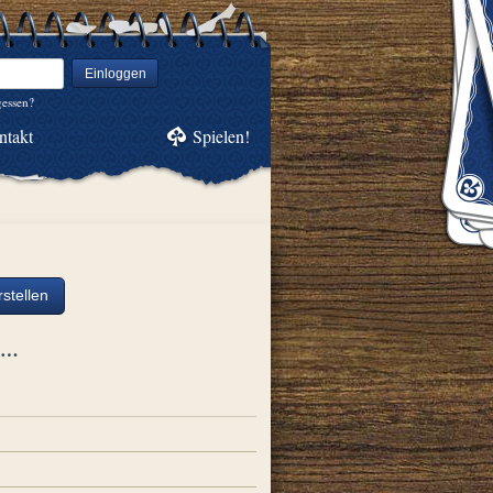
Einloggen
gessen?
ntakt
Spielen!
stellen
ch…