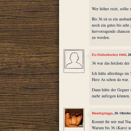
Wer höher reizt, sollte 
Bis 36 ist es ein ausbau
noch ein gutes bis sehr 
hervorragende chancen 
zu werden.
Ex-Stubenhocker #468
, 2
36 war das höchste der
Ich hätte allerdings im
Herz As schon da war.
Dann hätte der Gegner 
mehr aufregen können, w
Hundsgrugga
, 20. Oktob
Koennt ihr mir mal Nach
Warum bis 36 (Karo) un