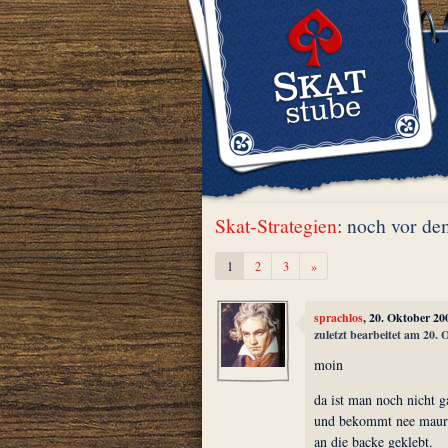
Skat-Strategien
: noch vor de
Weiter
1
2
3
»
sprachlos
, 20. Oktober 20
zuletzt bearbeitet am 20.
moin
da ist man noch nicht 
und bekommt nee maure
an die backe geklebt.