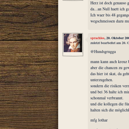
Herz ist doch genauso 
da...an Null haett ich g
Ich waer bis 48 gegang
wegschmeissen dazu mus
sprachlos
, 20. Oktober 20
zuletzt bearbeitet am 20.
@Hundsgrugga
mann kann auch kreuz b
aber die chancen zu ge
das hier ist skat, da g
unterzugehen.
sondern die risiken ve
und bei 36 halte ich mir
schonmal verbrannt.
und die kollegen die fü
halten sich die möglichke
mfg lothar