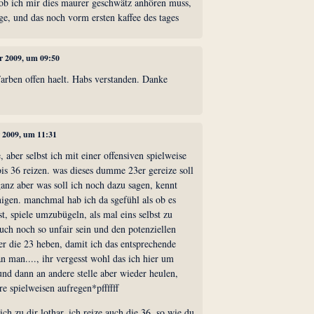
 ob ich mir dies maurer geschwätz anhören muss,
e, und das noch vorm ersten kaffee des tages
er 2009, um 09:50
Farben offen haelt. Habs verstanden. Danke
r 2009, um 11:31
, aber selbst ich mit einer offensiven spielweise
bis 36 reizen. was dieses dumme 23er gereize soll
ganz aber was soll ich noch dazu sagen, kennt
nigen. manchmal hab ich da sgefühl als ob es
st, spiele umzubügeln, als mal eins selbst zu
uch noch so unfair sein und den potenziellen
ber die 23 heben, damit ich das entsprechende
 man...., ihr vergesst wohl das ich hier um
d dann an andere stelle aber wieder heulen,
re spielweisen aufregen*pffffff
ch zu dir lothar, ich reize auch die 36, so wie du