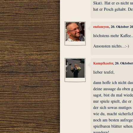
Skat). Hat er es nicht 
hat er Pesch gehabt. De
endamyon
, 20. Oktober 2
höchstens mehr Kaffee...
Ansonsten nichts...:-)
Kampfkaefer
, 20. Oktobe
lieber teufel,
dann hoffe ich nicht da
deine aussage da oben 
sagst, bist du mal wied
nur spiele spielt, die e
der sich sowas mutiges 
wie du, macht sicherli
noch am besten aufrege
spielbaren blätter sehen
wundern!