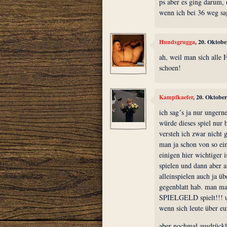
ps aber es ging darum,
wenn ich bei 36 weg sag
Hundsgrugga
, 20. Oktob
ah, weil man sich alle 
schoen!
Kampfkaefer
, 20. Oktobe
ich sag´s ja nur ungerne
würde dieses spiel nur 
versteh ich zwar nicht 
man ja schon von so ei
einigen hier wichtiger i
spielen und dann aber a
alleinspielen auch ja ü
gegenblatt hab. man man
SPIELGELD spielt!!! un
wenn sich leute über eu
aber nochmal ausdrückli