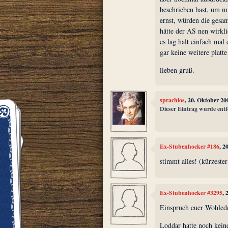
beschrieben hast, um mi
ernst, würden die gesa
hätte der AS nen wirklic
es lag halt einfach mal
gar keine weitere platt
lieben gruß.
sprachlos
, 20. Oktober 20
Dieser Eintrag wurde entf
Ex-Stubenhocker #186
, 2
stimmt alles! (kürzest
Ex-Stubenhocker #3295
, 
Einspruch euer Wohlede
Loddar hatte noch kein