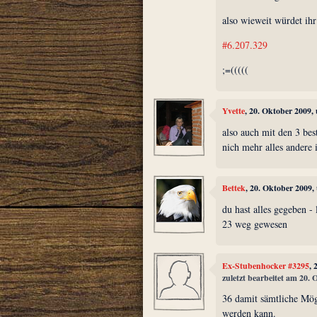
also wieweit würdet ihr
#6.207.329
;=(((((
Yvette
, 20. Oktober 2009,
also auch mit den 3 bes
nich mehr alles andere 
Bettek
, 20. Oktober 2009,
du hast alles gegeben - 
23 weg gewesen
Ex-Stubenhocker #3295
, 
zuletzt bearbeitet am 20.
36 damit sämtliche Mög
werden kann.