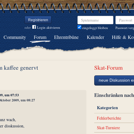
Spielername
Passwort
Registrieren
oder
Login aktivieren
Passwort ver
eingeloggt bleiben
Community
Forum
Ehrentribüne
Kalender
Hilfe & Ko
m kaffee genervt
Skat-Forum
neue Diskussion er
Einschränken na
09, um 07:53
 Oktober 2009, um 08:27
Kategorien
Fehlerberichte
ganz wach,
r disskussion,
Skat-Turniere