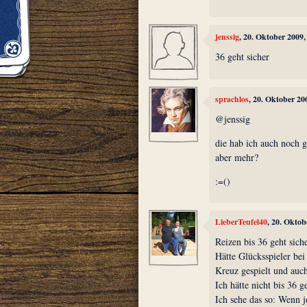
jenssig
, 20. Oktober 2009
36 geht sicher
sprachlos
, 20. Oktober 20
@jenssig
die hab ich auch noch g
aber mehr?
:=()
LieberTeufel40
, 20. Okto
Reizen bis 36 geht siche
Hätte Glücksspieler bei
Kreuz gespielt und auch
Ich hätte nicht bis 36 ge
Ich sehe das so: Wenn j