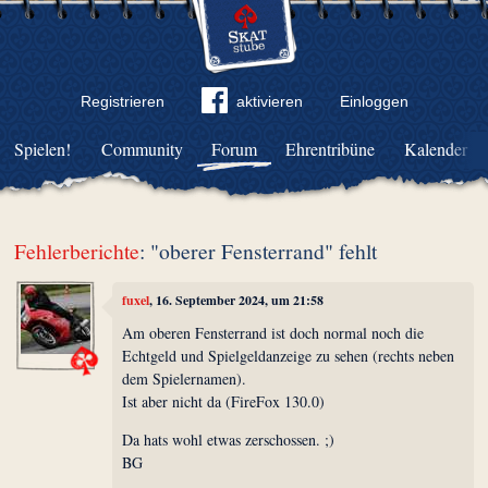
Registrieren
aktivieren
Einloggen
Spielen!
Community
Forum
Ehrentribüne
Kalender
Fehlerberichte
: "oberer Fensterrand" fehlt
fuxel
, 16. September 2024, um 21:58
Am oberen Fensterrand ist doch normal noch die
Echtgeld und Spielgeldanzeige zu sehen (rechts neben
dem Spielernamen).
Ist aber nicht da (FireFox 130.0)
Da hats wohl etwas zerschossen. ;)
BG