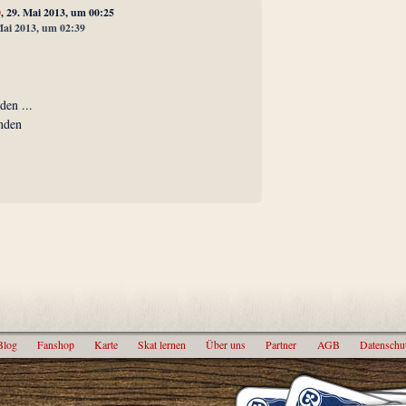
0
, 29. Mai 2013, um 00:25
 Mai 2013, um 02:39
s
nden ...
unden
Blog
Fanshop
Karte
Skat lernen
Über uns
Partner
AGB
Datenschu