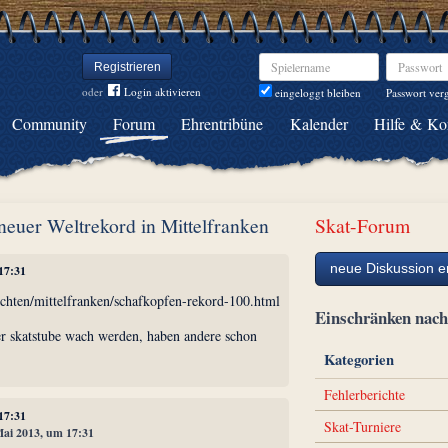
Spielername
Passwort
Registrieren
oder
Login aktivieren
Passwort ver
eingeloggt bleiben
Community
Forum
Ehrentribüne
Kalender
Hilfe & Ko
 neuer Weltrekord in Mittelfranken
Skat-Forum
neue Diskussion er
 17:31
ichten/mittelfranken/schafkopfen-rekord-100.html
Einschränken na
der skatstube wach werden, haben andere schon
Kategorien
Fehlerberichte
 17:31
Skat-Turniere
 Mai 2013, um 17:31