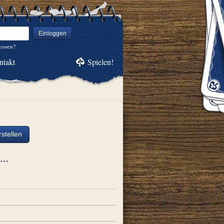
Einloggen
gessen?
ntakt
Spielen!
stellen
ch…