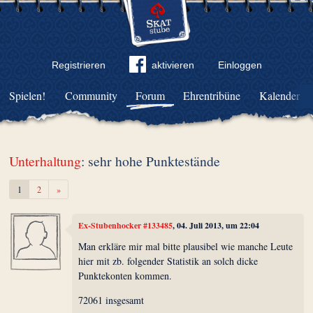
Registrieren
aktivieren
Einloggen
Spielen!
Community
Forum
Ehrentribüne
Kalender
Unterhaltung
: sehr hohe Punktestände
Weiter
1
2
»
Ex-Stubenhocker #133485
, 04. Juli 2013, um 22:04
Man erkläre mir mal bitte plausibel wie manche Leute
hier mit zb. folgender Statistik an solch dicke
Punktekonten kommen.
72061 insgesamt