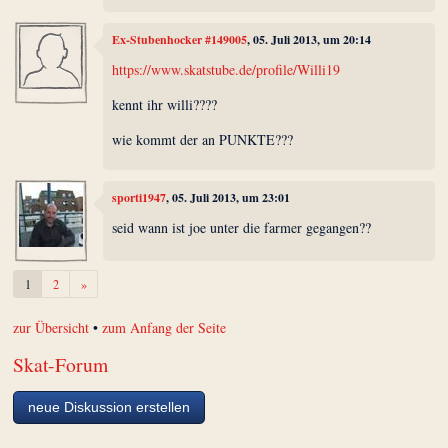
Ex-Stubenhocker #149005
, 05. Juli 2013, um 20:14
https://www.skatstube.de/profile/Willi19
kennt ihr willi????
wie kommt der an PUNKTE???
sporti1947
, 05. Juli 2013, um 23:01
seid wann ist joe unter die farmer gegangen??
Weiter
1
2
»
zur Übersicht
•
zum Anfang der Seite
Skat-Forum
neue Diskussion erstellen