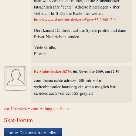
man weiß zwar nicht immer, ob die Stubenhocker
tatsächlich ihre "echte" Adresse hinterlegen - aber
vielleicht hilft Dir die Karte hier weiter:
http://www.skatstube.de/karte#geo:53.296012,9...
Dort kannst Du direkt auf die Spielerprofile und dann
Privat-Nachrichten senden.
Viele Grüße,
Florian
Ex-Stubenhocker #8736
, 06. November 2009, um 12:50
zum thema echte adresse fällt mir sofort
weltenbummler hausberg ein,wenn möglich hätt
er/sie/es auch von der ISS gespielt
zur Übersicht
•
zum Anfang der Seite
Skat-Forum
neue Diskussion erstellen