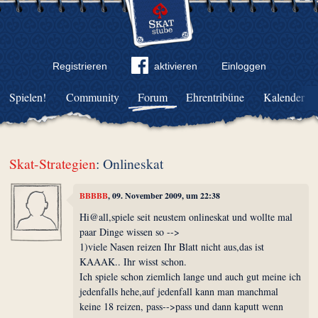
Registrieren
aktivieren
Einloggen
Spielen!
Community
Forum
Ehrentribüne
Kalender
Skat-Strategien
: Onlineskat
BBBBB
, 09. November 2009, um 22:38
Hi@all,spiele seit neustem onlineskat und wollte mal
paar Dinge wissen so -->
1)viele Nasen reizen Ihr Blatt nicht aus,das ist
KAAAK.. Ihr wisst schon.
Ich spiele schon ziemlich lange und auch gut meine ich
jedenfalls hehe,auf jedenfall kann man manchmal
keine 18 reizen, pass-->pass und dann kaputt wenn