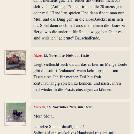
danit meistens gut. Hier leider des öfteren nicht ,da
sich viele (Anfänger?) nicht trauen,die 20 anzusagen
oder mal "Hand" zu spielen.Und dann findet man nur
Müll und das Ding geht in die Hose.Guckst man sich
das Spiel dann noch mal an,stehen einem die Haare zu
Berge,was die anderen für Spiele weggeben.Oder es
sind wirklich "gelernte" Bauschaffende.
frizze
, 13. November 2009, um 11:20
Liegt vielleicht auch daran, das es hier ne Menge Leute
gibt die sofort "zuhauen" wenn kein topspieler am
Tisch sitzt. Ich für meinen Teil bin froh
Zeitunabhängig spielen zu können, und nach Jahren
mal wieder in die Praxis einsteigen zu können.
Maik28
, 16. November 2009, um 16:05
Moin Moin,
ich reize Standardmaßig aus!!
Selbst auf ein wackeliges Handspiel reiz ich mit.