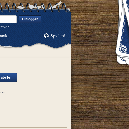
Einloggen
gessen?
ntakt
Spielen!
stellen
ch…