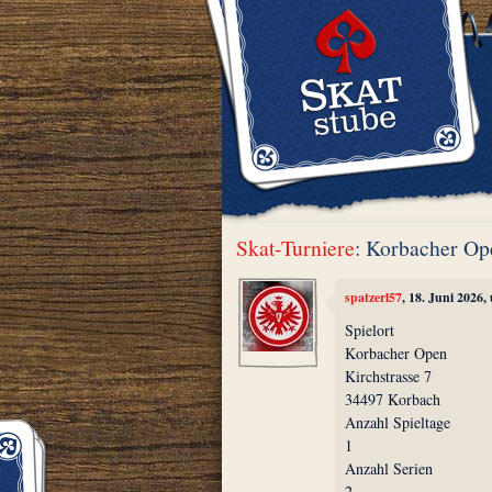
Skat-Turniere
: Korbacher Op
spatzerl57
, 18. Juni 2026
Spielort
Korbacher Open
Kirchstrasse 7
34497 Korbach
Anzahl Spieltage
1
Anzahl Serien
2