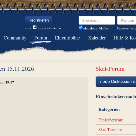
Spielername
Passwort
Registrieren
oder
Login aktivieren
Passwort ver
eingeloggt bleiben
Community
Forum
Ehrentribüne
Kalender
Hilfe & Ko
en 15.11.2026
Skat-Forum
neue Diskussion er
, um 19:17
Einschränken na
Kategorien
Fehlerberichte
Skat-Turniere