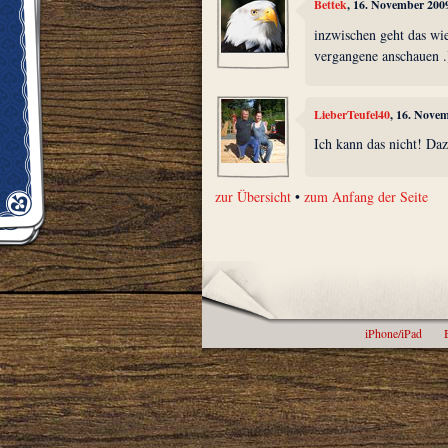
Bettek
, 16. November 200
inzwischen geht das wi
vergangene anschauen .
LieberTeufel40
, 16. Nove
Ich kann das nicht! Daz
zur Übersicht
•
zum Anfang der Seite
iPhone/iPad