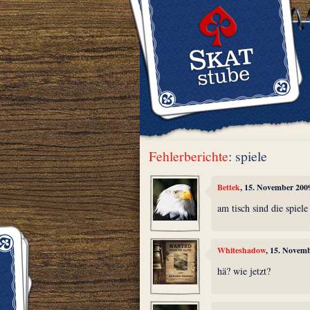
Fehlerberichte
: spiele
Bettek
, 15. November 200
am tisch sind die spiele
Whiteshadow
, 15. Novem
hä? wie jetzt?