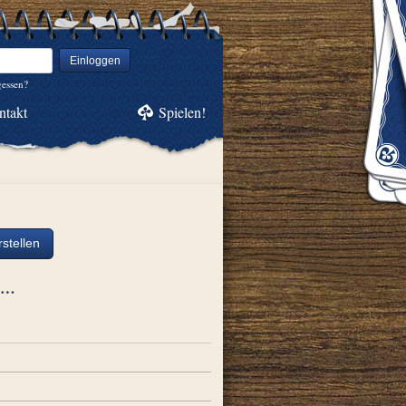
Einloggen
gessen?
ntakt
Spielen!
stellen
ch…