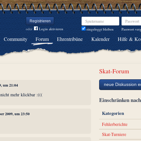
Spielername
Passwort
Registrieren
oder
Login aktivieren
Passwort ver
eingeloggt bleiben
Community
Forum
Ehrentribüne
Kalender
Hilfe & Ko
Skat-Forum
neue Diskussion er
9, um 21:04
 nicht mehr klickbar :(((
Einschränken na
Kategorien
ber 2009, um 23:50
Fehlerberichte
Skat-Turniere