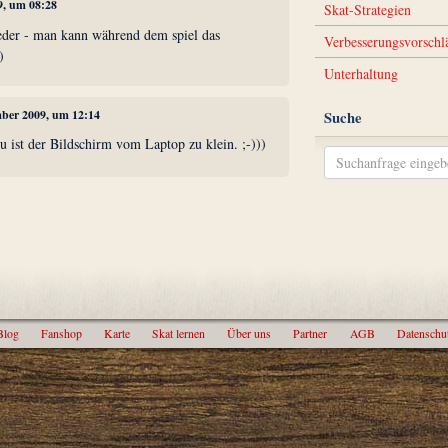
9, um 08:28
Skat-Strategien
eder - man kann während dem spiel das
Verbesserungsvorschl
)
Unterhaltung
mber 2009, um 12:14
Suche
u ist der Bildschirm vom Laptop zu klein. ;-)))
Blog
Fanshop
Karte
Skat lernen
Über uns
Partner
AGB
Datenschu