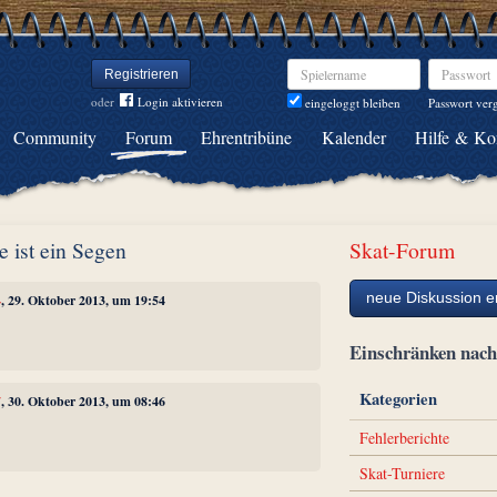
Spielername
Passwort
Registrieren
oder
Login aktivieren
Passwort ver
eingeloggt bleiben
Community
Forum
Ehrentribüne
Kalender
Hilfe & Ko
e ist ein Segen
Skat-Forum
neue Diskussion er
4
, 29. Oktober 2013, um 19:54
Einschränken na
Kategorien
7
, 30. Oktober 2013, um 08:46
Fehlerberichte
Skat-Turniere