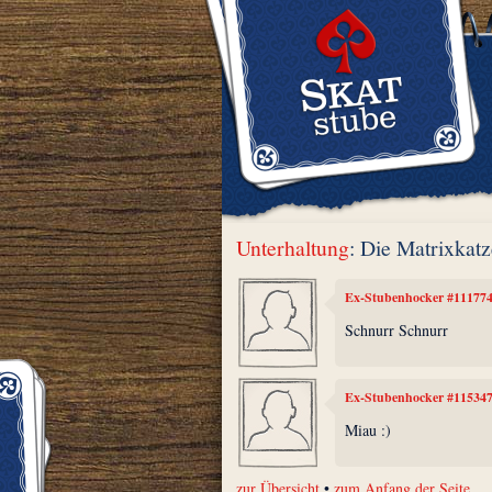
Unterhaltung
: Die Matrixkatz
Ex-Stubenhocker #11177
Schnurr Schnurr
Ex-Stubenhocker #11534
Miau :)
zur Übersicht
•
zum Anfang der Seite