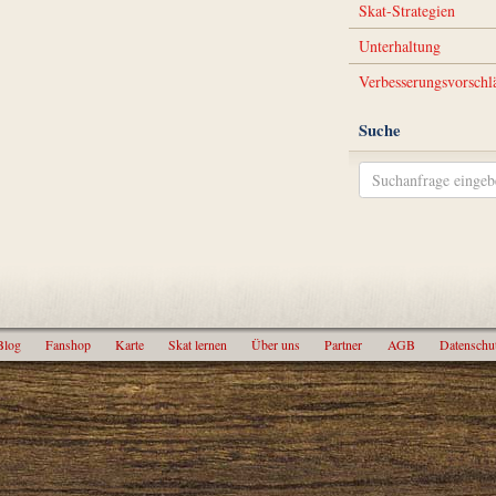
Skat-Strategien
Unterhaltung
Verbesserungsvorschl
Suche
Blog
Fanshop
Karte
Skat lernen
Über uns
Partner
AGB
Datenschu