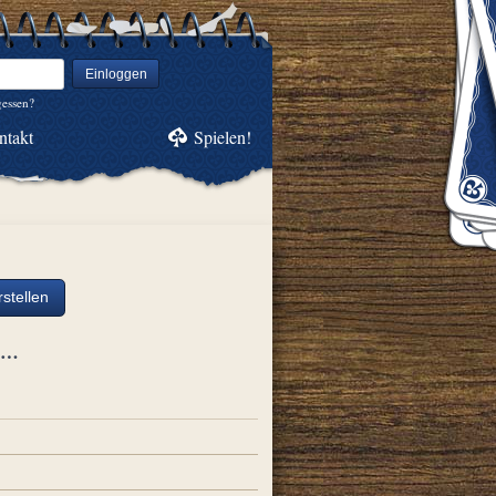
Einloggen
gessen?
ntakt
Spielen!
stellen
ch…