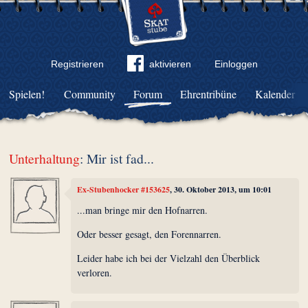
Registrieren
aktivieren
Einloggen
Spielen!
Community
Forum
Ehrentribüne
Kalender
Unterhaltung
: Mir ist fad...
Ex-Stubenhocker #153625
, 30. Oktober 2013, um 10:01
...man bringe mir den Hofnarren.
Oder besser gesagt, den Forennarren.
Leider habe ich bei der Vielzahl den Überblick
verloren.