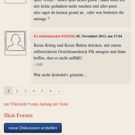
mir keine gedanken mehr machen und alles passt .
also sagst du keinen grand an , oder was bedeutet die
aussage ?
Ex-Stubenhocker #125520
, 05. November 2013, um 17:04
Kreuz König und Kreuz Buben drücken, mit einem
selbstsicheren Gesichtsausdruck Pik ansagen und dann
hoffen, dass es nicht auffällt!
:-))))
War nicht destruktiv gemeint...
Weiter
1
2
3
4
5
6
»
zur Übersicht
•
zum Anfang der Seite
Skat-Forum
neue Diskussion erstellen