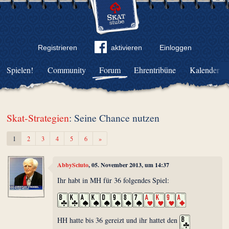
Registrieren
aktivieren
Einloggen
Spielen!
Community
Forum
Ehrentribüne
Kalender
Skat-Strategien
: Seine Chance nutzen
Weiter
1
2
3
4
5
6
»
AbbySciuto
, 05. November 2013, um 14:37
Ihr habt in MH für 36 folgendes Spiel:
HH hatte bis 36 gereizt und ihr hattet den