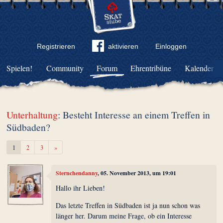
Registrieren
aktivieren
Einloggen
Spielen!
Community
Forum
Ehrentribüne
Kalender
Unterhaltung
: Besteht Interesse an einem Treffen in
Südbaden?
Weiter
1
2
3
»
Sternchendanny
, 05. November 2013, um 19:01
Hallo ihr Lieben!
Das letzte Treffen in Südbaden ist ja nun schon was
länger her. Darum meine Frage, ob ein Interesse