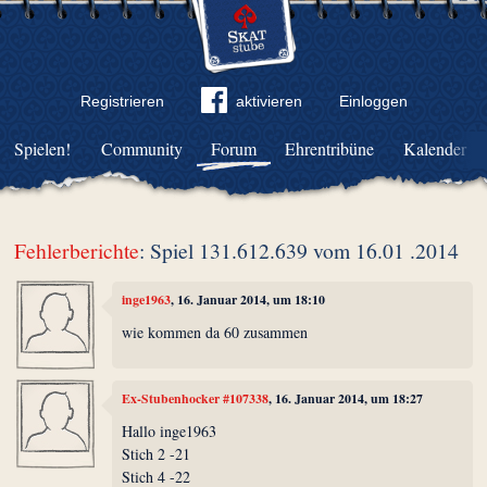
Registrieren
aktivieren
Einloggen
Spielen!
Community
Forum
Ehrentribüne
Kalender
Fehlerberichte
: Spiel 131.612.639 vom 16.01 .2014
inge1963
, 16. Januar 2014, um 18:10
wie kommen da 60 zusammen
Ex-Stubenhocker #107338
, 16. Januar 2014, um 18:27
Hallo inge1963
Stich 2 -21
Stich 4 -22