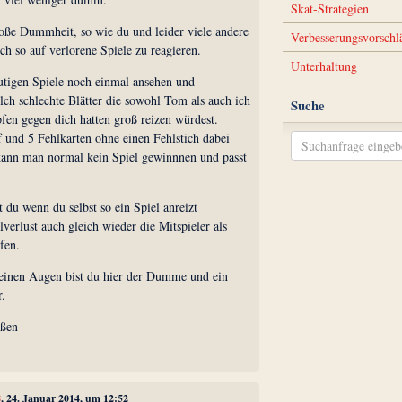
Skat-Strategien
roße Dummheit, so wie du und leider viele andere
Verbesserungsvorschl
uch so auf verlorene Spiele zu reagieren.
Unterhaltung
eutigen Spiele noch einmal ansehen und
olch schlechte Blätter die sowohl Tom als auch ich
Suche
en gegen dich hatten groß reizen würdest.
f und 5 Fehlkarten ohne einen Fehlstich dabei
nn man normal kein Spiel gewinnnen und passt
du wenn du selbst so ein Spiel anreizt
lverlust auch gleich wieder die Mitspieler als
fen.
einen Augen bist du hier der Dumme und ein
r.
üßen
8
, 24. Januar 2014, um 12:52