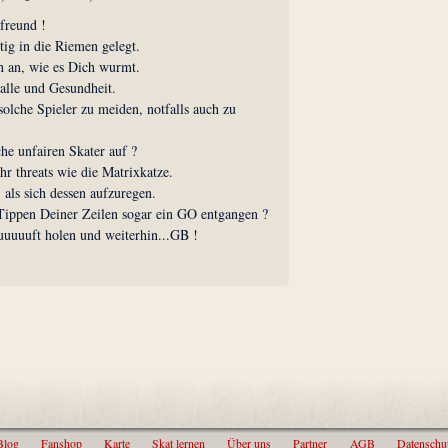
freund !
tig in die Riemen gelegt.
h an, wie es Dich wurmt.
alle und Gesundheit.
solche Spieler zu meiden, notfalls auch zu
he unfairen Skater auf ?
hr threats wie die Matrixkatze.
 als sich dessen aufzuregen.
 Tippen Deiner Zeilen sogar ein GO entgangen ?
Luuuuuft holen und weiterhin...GB !
Blog
Fanshop
Karte
Skat lernen
Über uns
Partner
AGB
Datenschu