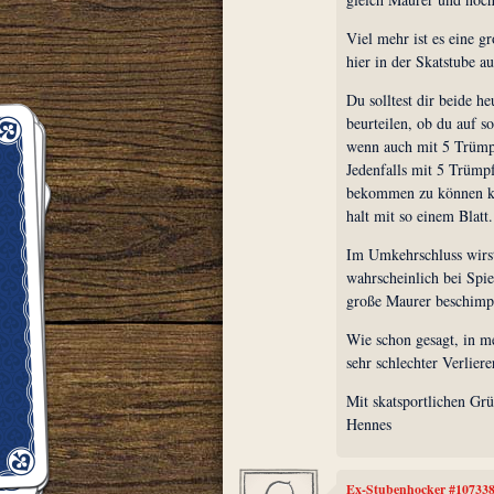
Viel mehr ist es eine g
hier in der Skatstube a
Du solltest dir beide h
beurteilen, ob du auf s
wenn auch mit 5 Trümpf
Jedenfalls mit 5 Trümp
bekommen zu können ka
halt mit so einem Blatt.
Im Umkehrschluss wirst 
wahrscheinlich bei Spie
große Maurer beschimp
Wie schon gesagt, in m
sehr schlechter Verliere
Mit skatsportlichen Gr
Hennes
Ex-Stubenhocker #10733