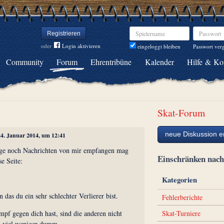
Spielername
Passwort
Registrieren
oder
Login aktivieren
Passwort ver
eingeloggt bleiben
Community
Forum
Ehrentribüne
Kalender
Hilfe & Ko
Skat-Forum
neue Diskussion er
24. Januar 2014, um 12:41
ge noch Nachrichten von mir empfangen mag
Einschränken na
se Seite:
Kategorien
n das du ein sehr schlechter Verlierer bist.
Fehlerberichte
Skat-Turniere
pf gegen dich hast, sind die anderen nicht
h viel weniger dumm.