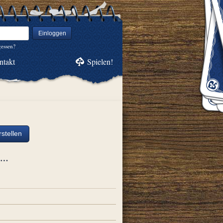
Einloggen
gessen?
ntakt
Spielen!
stellen
ch…