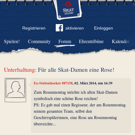
Registrieren
aktivieren
Einloggen
Spielen!
Community
Forum
Ehrentribüne
Kalender
Unterhaltung
: Für alle Skat-Damen eine Rose!
Ex-Stubenhocker #87158
, 02. März 2014, um 16:39
Zum Rosenmontag möchte ich allen Skat-Damen
symbolisch eine schöne Rose reichen!
PS: Es gab mal einen Regisseur, der am Rosenmontag
seinem gesamten Team, selbst den
Geschirrspülerinnen, eine Rose am Rosenmontag
überreichte...