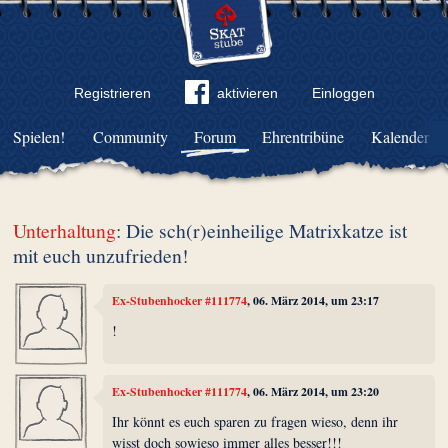
Registrieren
aktivieren
Einloggen
Spielen!
Community
Forum
Ehrentribüne
Kalender
Unterhaltung
: Die sch(r)einheilige Matrixkatze ist
mit euch unzufrieden!
Ex-Stubenhocker #111774
, 06. März 2014, um 23:17
!
Ex-Stubenhocker #111774
, 06. März 2014, um 23:20
Ihr könnt es euch sparen zu fragen wieso, denn ihr
wisst doch sowieso immer alles besser!!!