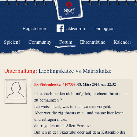
Registrieren
aktivieren
Einloggen
Spielen!
Community
Forum
Ehrentribüne
Kalender
Unterhaltung
: Lieblingskatze vs Matrixkatze
Ex-Stubenhocker #107338
, 08. März 2014, um 22:32
Ist es euch beiden nicht möglich, in einem threat euch
zu bemaunzen ?
Ich weiss nicht, was in euch zweien vorgeht.
Aber wer die zig threats miau und maunz hier lesen
und ertragen muss,
da frage ich mich Allen Ernstes :
Bin ich in der Skatstube oder auf dem Katzenklo der