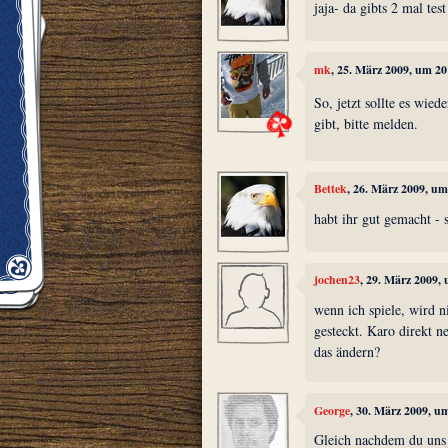
jaja- da gibts 2 mal tes
mk
, 25. März 2009, um 20
So, jetzt sollte es wie
gibt, bitte melden.
Bettek
, 26. März 2009, um
habt ihr gut gemacht - s
jochen23
, 29. März 2009,
wenn ich spiele, wird n
gesteckt. Karo direkt 
das ändern?
George
, 30. März 2009, u
Gleich nachdem du uns e