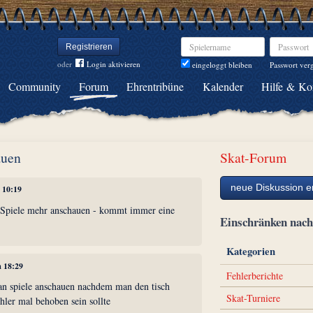
Spielername
Passwort
Registrieren
oder
Login aktivieren
Passwort ver
eingeloggt bleiben
Community
Forum
Ehrentribüne
Kalender
Hilfe & Ko
auen
Skat-Forum
neue Diskussion er
 10:19
 Spiele mehr anschauen - kommt immer eine
Einschränken na
Kategorien
m 18:29
Fehlerberichte
n spiele anschauen nachdem man den tisch
Skat-Turniere
ehler mal behoben sein sollte