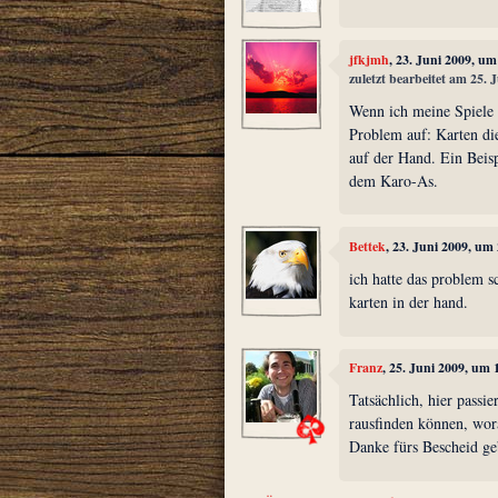
jfkjmh
, 23. Juni 2009, um
zuletzt bearbeitet am 25. 
Wenn ich meine Spiele a
Problem auf: Karten die
auf der Hand. Ein Beis
dem Karo-As.
Bettek
, 23. Juni 2009, um
ich hatte das problem s
karten in der hand.
Franz
, 25. Juni 2009, um 
Tatsächlich, hier passi
rausfinden können, wora
Danke fürs Bescheid ge