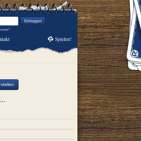
Einloggen
gessen?
ntakt
Spielen!
stellen
ch…