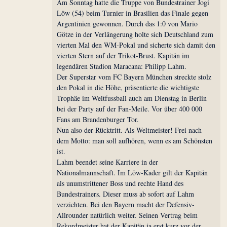
Am Sonntag hatte die Truppe von Bundestrainer Jogi
Löw (54) beim Turnier in Brasilien das Finale gegen
Argentinien gewonnen. Durch das 1:0 von Mario
Götze in der Verlängerung holte sich Deutschland zum
vierten Mal den WM-Pokal und sicherte sich damit den
vierten Stern auf der Trikot-Brust. Kapitän im
legendären Stadion Maracana: Philipp Lahm.
Der Superstar vom FC Bayern München streckte stolz
den Pokal in die Höhe, präsentierte die wichtigste
Trophäe im Weltfussball auch am Dienstag in Berlin
bei der Party auf der Fan-Meile. Vor über 400 000
Fans am Brandenburger Tor.
Nun also der Rücktritt. Als Weltmeister! Frei nach
dem Motto: man soll aufhören, wenn es am Schönsten
ist.
Lahm beendet seine Karriere in der
Nationalmannschaft. Im Löw-Kader gilt der Kapitän
als unumstrittener Boss und rechte Hand des
Bundestrainers. Dieser muss ab sofort auf Lahm
verzichten. Bei den Bayern macht der Defensiv-
Allrounder natürlich weiter. Seinen Vertrag beim
Rekordmeister hat der Kapitän ja erst kurz vor der