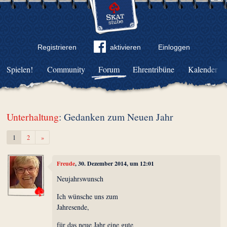
Registrieren
aktivieren
Einloggen
Spielen!
Community
Forum
Ehrentribüne
Kalender
Unterhaltung
: Gedanken zum Neuen Jahr
Weiter
1
2
»
Freude
, 30. Dezember 2014, um 12:01
Neujahrswunsch
Ich wünsche uns zum
Jahresende,
für das neue Jahr eine gute