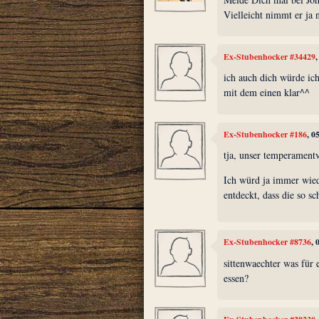
Vielleicht nimmt er ja 
Ex-Stubenhocker #34429
ich auch dich würde i
mit dem einen klar^^
Ex-Stubenhocker #186
, 0
tja, unser temperamentv
Ich würd ja immer wied
entdeckt, dass die so s
Ex-Stubenhocker #8736
, 
sittenwaechter was für 
essen?