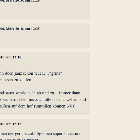
, 06. März 2010, um 12:29
, 06. März 2010, um 12:35
010, um 13:10
ann doch janz schön teuer.....*grins*
m essen zu kaufen.....
 und sauer werde auch ab und zu....immer dann
x saubermachen muss....hoffe das das wetter bald
süßen auf dem hof rumtollen können ;-))))
010, um 13:12
nnen der gerade zufällig einen super süßen und
n lasst es mich wissen.