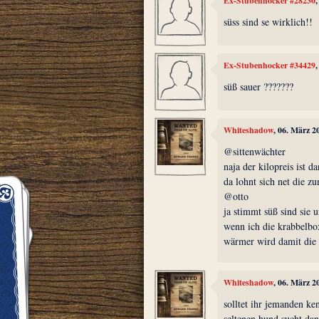
Ex-Stubenhocker #28230
süss sind se wirklich!!
Ex-Stubenhocker #34429
süß sauer ???????
Whiteshadow
, 06. März 2
@sittenwächter
naja der kilopreis ist d
da lohnt sich net die zu
@otto
ja stimmt süß sind sie
wenn ich die krabbelbo
wärmer wird damit die 
Whiteshadow
, 06. März 2
solltet ihr jemanden ke
seltenen hund sucht dan