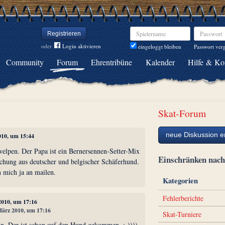
Spielername
Passwort
Registrieren
oder
Login aktivieren
Passwort ver
eingeloggt bleiben
Community
Forum
Ehrentribüne
Kalender
Hilfe & Ko
Skat-Forum
neue Diskussion er
010, um 15:44
lpen. Der Papa ist ein Bernersennen-Setter-Mix
Einschränken na
hung aus deutscher und belgischer Schäferhund.
n mich ja an mailen.
Kategorien
Fehlerberichte
 2010, um 17:16
 März 2010, um 17:16
Skat-Turniere
n. Der ist schon auf den Hund gekommen. ;-))))