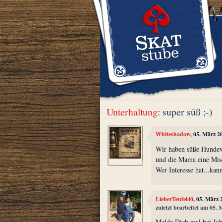
Unterhaltung
: super süß ;-)
Whiteshadow
, 05. März 2
Wir haben süße Hundewe
und die Mama eine Misc
Wer Interesse hat...kan
LieberTeufel40
, 05. März
zuletzt bearbeitet am 05.
Melde Dich mal bei Joh