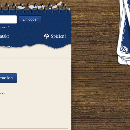
Einloggen
gessen?
ntakt
Spielen!
stellen
ch…