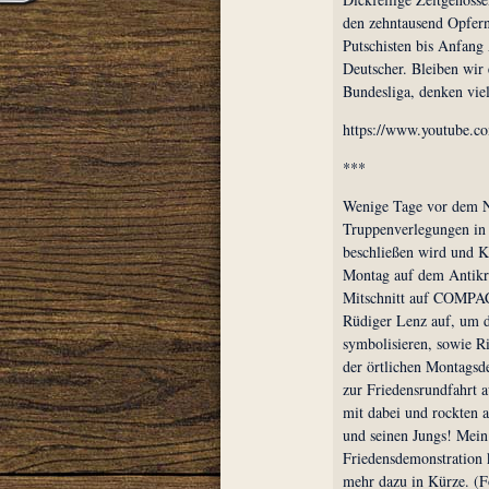
den zehntausend Opfern
Putschisten bis Anfang 
Deutscher. Bleiben wir 
Bundesliga, denken viel
https://www.youtube.c
***
Wenige Tage vor dem 
Truppenverlegungen in 
beschließen wird und Kr
Montag auf dem Antikri
Mitschnitt auf COMPAC
Rüdiger Lenz auf, um d
symbolisieren, sowie Ri
der örtlichen Montagsd
zur Friedensrundfahrt 
mit dabei und rockten
und seinen Jungs! Mein 
Friedensdemonstration 
mehr dazu in Kürze. (F