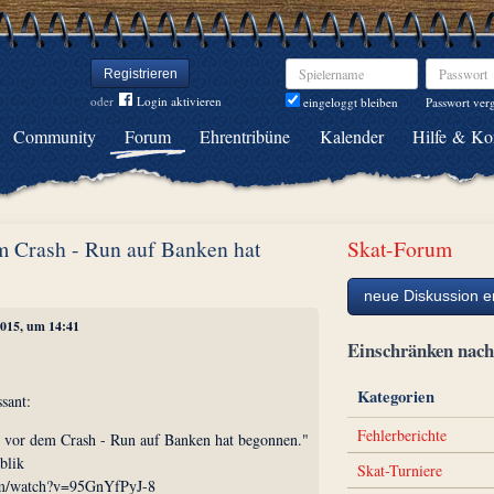
Spielername
Passwort
Registrieren
oder
Login aktivieren
Passwort ver
eingeloggt bleiben
Community
Forum
Ehrentribüne
Kalender
Hilfe & Ko
m Crash - Run auf Banken hat
Skat-Forum
neue Diskussion er
2015, um 14:41
Einschränken na
Kategorien
ssant:
Fehlerberichte
 vor dem Crash - Run auf Banken hat begonnen."
blik
Skat-Turniere
om/watch?v=95GnYfPyJ-8