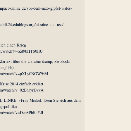
mpact-online.de/vor-dem-nato-gipfel-wales-
eethik24.edublogs.org/ukraine-und-usa/
en einen Krieg
om/watch?v=Zd9bHTS0IlU
 Klartext über die Ukraine &amp; Swoboda
 english)
.com/watch?v=pXLy0NGW9sM
Krise 2014 einfach erklärt
com/watch?v=02BhryrDvvA
E LINKE: »Frau Merkel, lösen Sie sich aus dem
gspolitik«
com/watch?v=Dcp8PbRaYJI