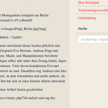
Skat-Strategien
Verbesserungsvorschl
t Montagsdemo komplett aus Berlin
Unterhaltung
m/watch?v=fV-y4bio6f0
Suche
n.tv/images/Popp_Berlin.jpg[/img]
hrheit - Update!
al entwickeln kleine Sachen plötzlich eine
 Gespräch Eva-Herman, Andreas Popp und
en, Macht, und Manipulationen berichtete
llegen selber sehr unter dem Zwang leiden, lügen
u müssen. Viele davon kontaktieren Eva und
striert sie sind. Daraufhin trug Andreas eine Idee
it, an dem Journalisten mal nichts anderes, als
 Das hat sich zu einer kleinen Aktion entwickelt.
nen Artikel hierzu geschrieben.
ken.tv/index.php/764-aufruf-zum-tag-der-