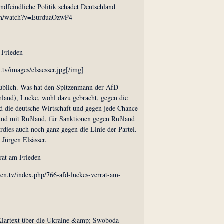
andfeindliche Politik schadet Deutschland
om/watch?v=EurduaOzwP4
 Frieden
.tv/images/elsaesser.jpg[/img]
ublich. Was hat den Spitzenmann der AfD
chland), Lucke, wohl dazu gebracht, gegen die
nd die deutsche Wirtschaft und gegen jede Chance
und mit Rußland, für Sanktionen gegen Rußland
rdies auch noch ganz gegen die Linie der Partei.
Jürgen Elsässer.
rat am Frieden
ken.tv/index.php/766-afd-luckes-verrat-am-
 Klartext über die Ukraine &amp; Swoboda