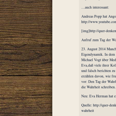
…auch interessant:
Andreas Popp hat Angs
http://www.youtube.co
[img]http://quer-denke
Aufruf zum Tag der Wa
23. August 2014 Manchm
Eigendynamik. In dem
Michael Vogt über Medi
Eva,daß viele ihrer Ko
und falsch berichten z
erzählen davon, wie fru
vor: Den Tag der Wahrhe
die Wahrheit schreiben.
Neu: Eva Herman hat ei
Quelle: http://quer-den
wahrheit