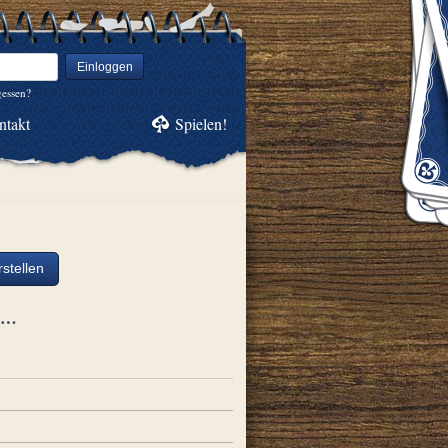
Einloggen
gessen?
ntakt
Spielen!
stellen
ch…