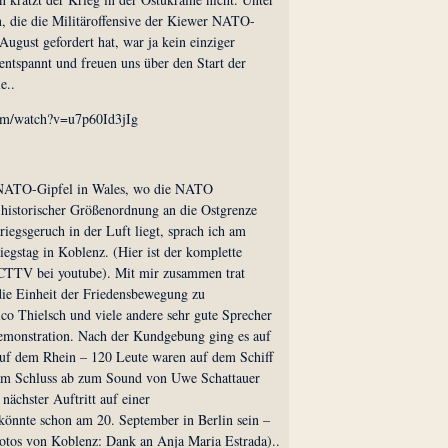
, die die Militäroffensive der Kiewer NATO-
August gefordert hat, war ja kein einziger
entspannt und freuen uns über den Start der
e..
om/watch?v=u7p60Id3jIg
NATO-Gipfel in Wales, wo die NATO
historischer Größenordnung an die Ostgrenze
iegsgeruch in der Luft liegt, sprach ich am
egstag in Koblenz. (Hier ist der komplette
TTV bei youtube). Mit mir zusammen trat
ie Einheit der Friedensbewegung zu
co Thielsch und viele andere sehr gute Sprecher
emonstration. Nach der Kundgebung ging es auf
auf dem Rhein – 120 Leute waren auf dem Schiff
 am Schluss ab zum Sound von Uwe Schattauer
nächster Auftritt auf einer
könnte schon am 20. September in Berlin sein –
otos von Koblenz: Dank an Anja Maria Estrada)..