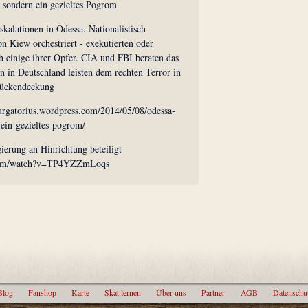
 sondern ein gezieltes Pogrom
kalationen in Odessa. Nationalistisch-
on Kiew orchestriert - exekutierten oder
ch einige ihrer Opfer. CIA und FBI beraten das
 in Deutschland leisten dem rechten Terror in
 Rückendeckung
purgatorius.wordpress.com/2014/05/08/odessa-
-ein-gezieltes-pogrom/
ierung an Hinrichtung beteiligt
.com/watch?v=TP4YZZmLoqs
Blog
Fanshop
Karte
Skat lernen
Über uns
Partner
AGB
Datenschu