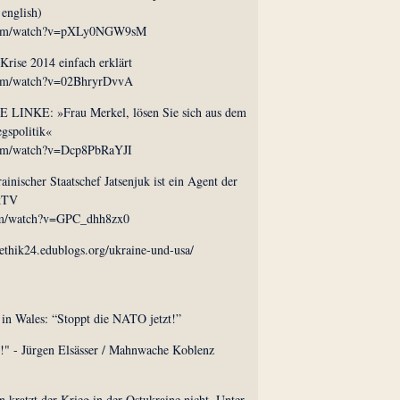
 english)
.com/watch?v=pXLy0NGW9sM
Krise 2014 einfach erklärt
com/watch?v=02BhryrDvvA
E LINKE: »Frau Merkel, lösen Sie sich aus dem
gspolitik«
com/watch?v=Dcp8PbRaYJI
nischer Staatschef Jatsenjuk ist ein Agent der
 kTV
om/watch?v=GPC_dhh8zx0
eethik24.edublogs.org/ukraine-und-usa/
n Wales: “Stoppt die NATO jetzt!”
!" - Jürgen Elsässer / Mahnwache Koblenz
n kratzt der Krieg in der Ostukraine nicht. Unter