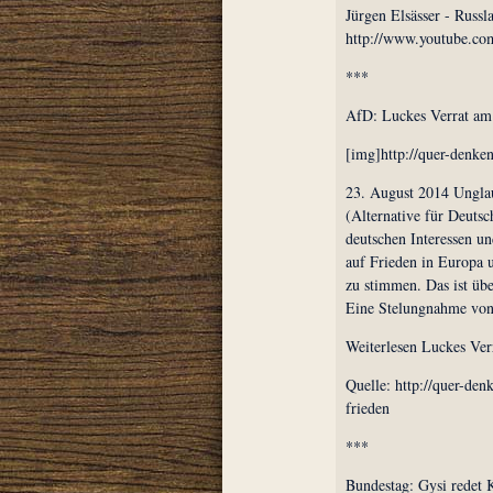
Jürgen Elsässer - Russl
http://www.youtube.c
***
AfD: Luckes Verrat am
[img]http://quer-denken
23. August 2014 Ungla
(Alternative für Deuts
deutschen Interessen u
auf Frieden in Europa 
zu stimmen. Das ist übe
Eine Stelungnahme von 
Weiterlesen Luckes Ver
Quelle: http://quer-den
frieden
***
Bundestag: Gysi redet