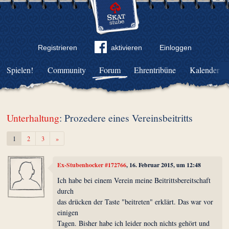
Registrieren
aktivieren
Einloggen
Spielen!
Community
Forum
Ehrentribüne
Kalender
Unterhaltung
: Prozedere eines Vereinsbeitritts
Weiter
1
2
3
»
Ex-Stubenhocker #172766
, 16. Februar 2015, um 12:48
Ich habe bei einem Verein meine Beitrittsbereitschaft
durch
das drücken der Taste "beitreten" erklärt. Das war vor
einigen
Tagen. Bisher habe ich leider noch nichts gehört und