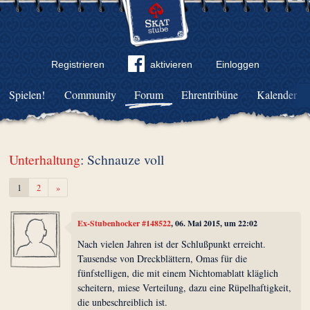
Registrieren
aktivieren
Einloggen
Spielen!
Community
Forum
Ehrentribüne
Kalender
Unterhaltung
: Schnauze voll
Weiter
1
2
»
Ex-Stubenhocker #148522
, 06. Mai 2015, um 22:02
Nach vielen Jahren ist der Schlußpunkt erreicht.
Tausendse von Dreckblättern, Omas für die
fünfstelligen, die mit einem Nichtomablatt kläglich
scheitern, miese Verteilung, dazu eine Rüpelhaftigkeit,
die unbeschreiblich ist.