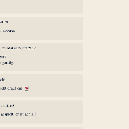
 21:30
um anderen
7
, 28. Mai 2015, um 21:35
ser?
 garstig.
1:46
nicht drauf ein
, um 21:48
espielt, er ist genial!