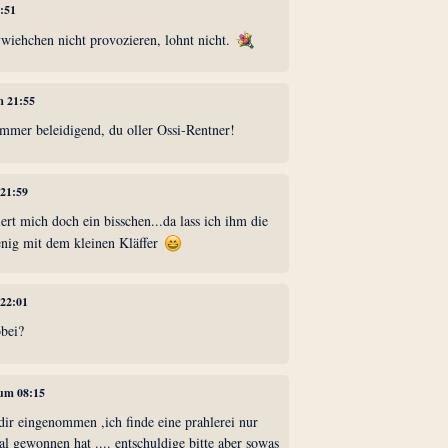
1:51
vwiehchen nicht provozieren, lohnt nicht.
m 21:55
immer beleidigend, du oller Ossi-Rentner!
 21:59
ert mich doch ein bisschen...da lass ich ihm die
enig mit dem kleinen Kläffer
 22:01
bei?
 um 08:15
dir eingenommen ,ich finde eine prahlerei nur
l gewonnen hat .... entschuldige bitte aber sowas