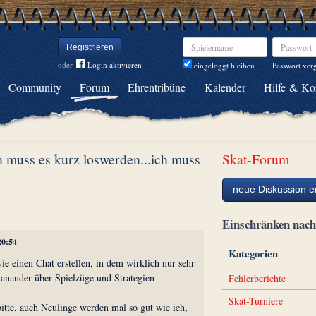
Spielername
Passwort
Registrieren
oder
Login aktivieren
Passwort ver
eingeloggt bleiben
Community
Forum
Ehrentribüne
Kalender
Hilfe & Ko
ch muss es kurz loswerden...ich muss
Skat-Forum
neue Diskussion er
Einschränken na
20:54
Kategorien
e einen Chat erstellen, in dem wirklich nur sehr
nanander über Spielzüge und Strategien
Fehlerberichte
Skat-Turniere
bitte, auch Neulinge werden mal so gut wie ich,