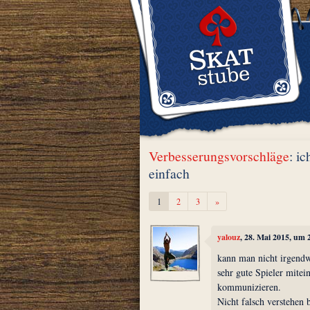
Verbesserungsvorschläge
: i
einfach
Weiter
1
2
3
»
yalouz
, 28. Mai 2015, um 
kann man nicht irgendwi
sehr gute Spieler mitei
kommunizieren.
Nicht falsch verstehen 