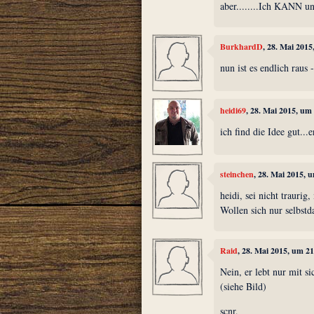
aber........Ich KANN un
BurkhardD
, 28. Mai 201
nun ist es endlich raus
heidi69
, 28. Mai 2015, um
ich find die Idee gut...
steinchen
, 28. Mai 2015, 
heidi, sei nicht trauri
Wollen sich nur selbstda
Raid
, 28. Mai 2015, um 2
Nein, er lebt nur mit s
(siehe Bild)
scnr,