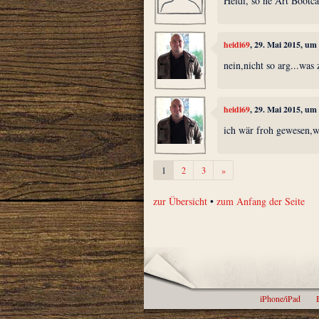
Heidi, so ne Art Bootc
heidi69
, 29. Mai 2015, um
nein,nicht so arg...wa
heidi69
, 29. Mai 2015, um
ich wär froh gewesen,w
Weiter
1
2
3
»
zur Übersicht
•
zum Anfang der Seite
iPhone/iPad