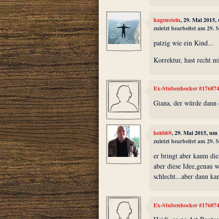
hagenstein
, 29. Mai 2015,
zuletzt bearbeitet am 29.
patzig wie ein Kind...
Korrektur, hast recht mi
Ex-Stubenhocker #17687
Giana, der würde dann d
heidi69
, 29. Mai 2015, um
zuletzt bearbeitet am 29.
er bringt aber kaum die
aber diese Idee,genau w
schlecht...aber dann ka
Ex-Stubenhocker #17687