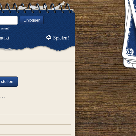
Einloggen
gessen?
ntakt
Spielen!
stellen
ch…