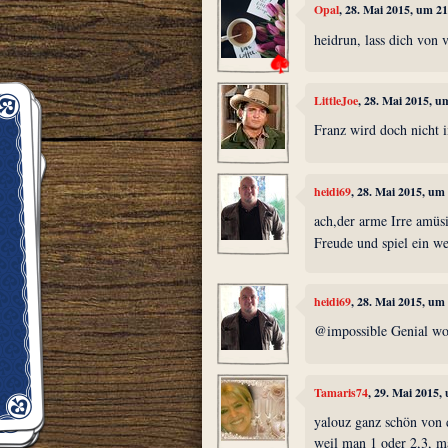
Opal
, 28. Mai 2015, um 2
heidrun, lass dich von 
LittleJoe
, 28. Mai 2015, u
Franz wird doch nicht 
heidi69
, 28. Mai 2015, um
ach,der arme Irre amüsi
Freude und spiel ein w
heidi69
, 28. Mai 2015, um
@impossible Genial wo
Tamaris74
, 29. Mai 2015,
yalouz ganz schön von 
weil man 1 oder 2,3, ma