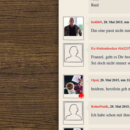
Raid
heidi69
, 28. Mai 2015, um
Das eine passt nicht z
Ex-Stubenhocker #16223
Franzel, geht es Dir bes
Sei doch nicht immer so
Opal
, 28. Mai 2015, um 2
heidrun, herzilein geh 
KeinePanik
, 28. Mai 2015
Ich habe schon mit ihm g