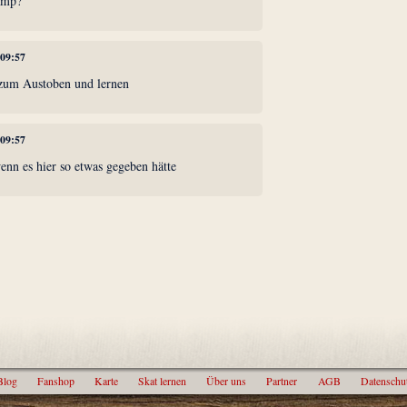
amp?
 09:57
s zum Austoben und lernen
 09:57
enn es hier so etwas gegeben hätte
Blog
Fanshop
Karte
Skat lernen
Über uns
Partner
AGB
Datenschu