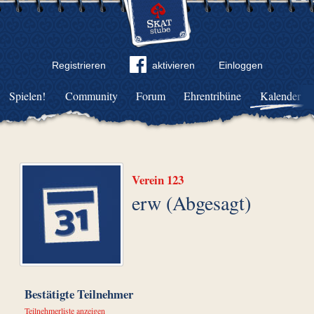
Registrieren
aktivieren
Einloggen
Spielen!
Community
Forum
Ehrentribüne
Kalender
Verein 123
erw (Abgesagt)
Bestätigte Teilnehmer
Teilnehmerliste anzeigen