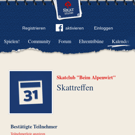
Registrieren
aktivieren
Einloggen
Spielen!
Community
Forum
Ehrentribüne
Kalender
Skatclub "Beim Alpenwirt"
Skattreffen
Bestätigte Teilnehmer
Teilnehmerliste anzeigen