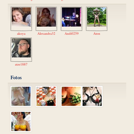
akoya
Alexandra32
Andi0259
Aton
atze1887
Fotos