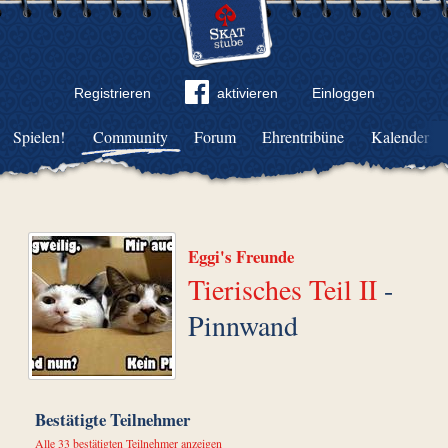
Registrieren
aktivieren
Einloggen
Spielen!
Community
Forum
Ehrentribüne
Kalender
Eggi's Freunde
Tierisches Teil II
-
Pinnwand
Bestätigte Teilnehmer
Alle 33 bestätigten Teilnehmer anzeigen