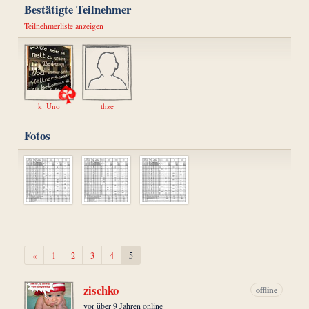
Bestätigte Teilnehmer
Teilnehmerliste anzeigen
k_Uno
thze
Fotos
Zurück
«
1
2
3
4
5
zischko
offline
vor über 9 Jahren online