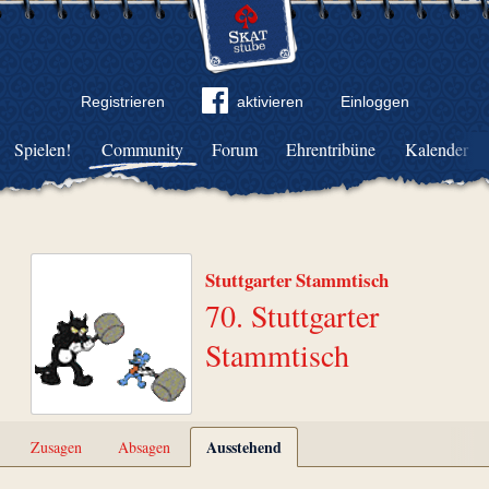
Registrieren
aktivieren
Einloggen
Spielen!
Community
Forum
Ehrentribüne
Kalender
Stuttgarter Stammtisch
70. Stuttgarter
Stammtisch
Ausstehend
Zusagen
Absagen