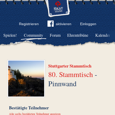
Registrieren
aktivieren
Einloggen
Spielen!
Community
Forum
Ehrentribüne
Kalender
Stuttgarter Stammtisch
80. Stammtisch
-
Pinnwand
Bestätigte Teilnehmer
Alle sechs bestätigten Teilnehmer anzeigen