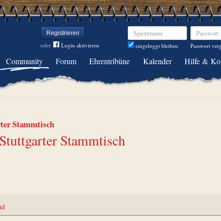
Spielername
Passwort
Registrieren
oder
Login aktivieren
Passwort ver
eingeloggt bleiben
Community
Forum
Ehrentribüne
Kalender
Hilfe & Ko
rter Stammtisch
Stuttgarter Stammtisch
nd