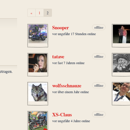
Zurück
«
1
2
Snooper
offline
vor ungefähr 17 Stunden online
tatave
offline
vor fast 7 Jahren online
etragen.
wolfsschnauze
offline
vor über einem Jahr online
XS-Claus
offline
vor ungefähr 4 Jahre online