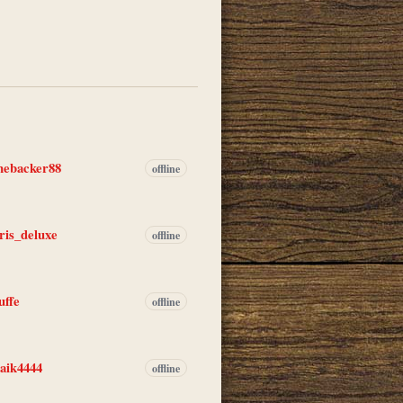
er
inebacker88
offline
oris_deluxe
offline
uffe
offline
aik4444
offline