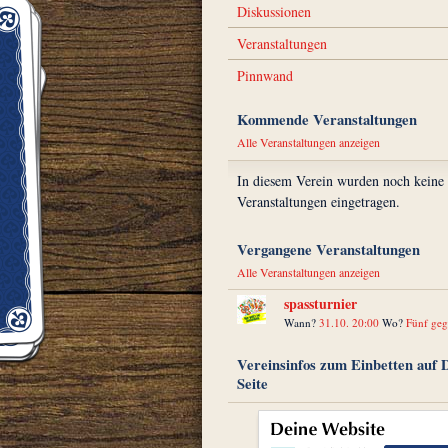
Diskussionen
Veranstaltungen
Pinnwand
Kommende Veranstaltungen
Alle Veranstaltungen anzeigen
In diesem Verein wurden noch keine
Veranstaltungen eingetragen.
Vergangene Veranstaltungen
Alle Veranstaltungen anzeigen
spassturnier
Wann?
31.10. 20:00
Wo?
Fünf geg
Vereinsinfos zum Einbetten auf 
Seite