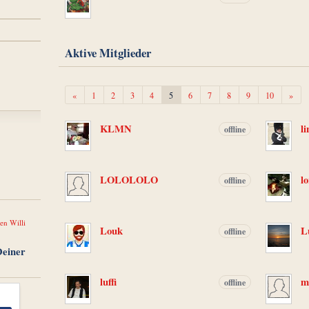
Aktive Mitglieder
Zurück
Weit
«
1
2
3
4
5
6
7
8
9
10
»
KLMN
l
offline
LOLOLOLO
l
offline
en Willi
Louk
L
offline
Deiner
luffi
m
offline