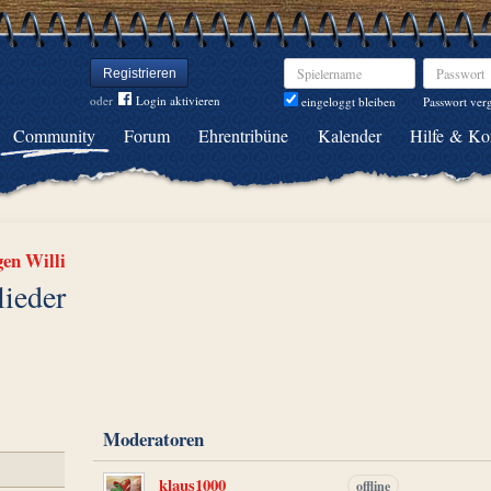
Spielername
Passwort
Registrieren
oder
Login aktivieren
Passwort ver
eingeloggt bleiben
Community
Forum
Ehrentribüne
Kalender
Hilfe & Ko
gen Willi
lieder
Moderatoren
klaus1000
offline