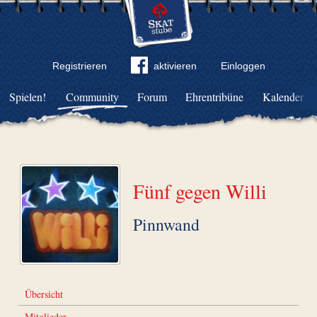
Registrieren
aktivieren
Einloggen
Spielen!
Community
Forum
Ehrentribüne
Kalender
Fünf gegen Willi
Pinnwand
Übersicht
Mitglieder