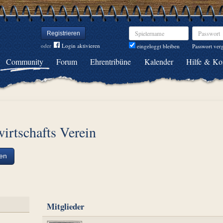
Spielername
Passwort
Registrieren
oder
Login aktivieren
Passwort ver
eingeloggt bleiben
Community
Forum
Ehrentribüne
Kalender
Hilfe & Ko
irtschafts Verein
ten
Mitglieder