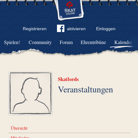
Registrieren
aktivieren
Einloggen
Spielen!
Community
Forum
Ehrentribüne
Kalender
Skatlords
Veranstaltungen
Übersicht
Mitglieder