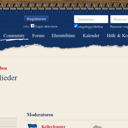
Spielername
Passwort
Registrieren
oder
Login aktivieren
Passwort ver
eingeloggt bleiben
Community
Forum
Ehrentribüne
Kalender
Hilfe & Ko
ben
lieder
Moderatoren
Kellerfenster
offline