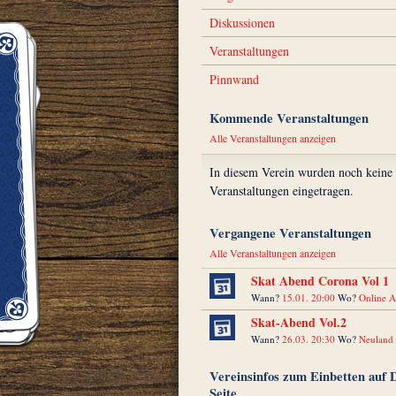
Diskussionen
Veranstaltungen
Pinnwand
Kommende Veranstaltungen
Alle Veranstaltungen anzeigen
In diesem Verein wurden noch keine
Veranstaltungen eingetragen.
Vergangene Veranstaltungen
Alle Veranstaltungen anzeigen
Skat Abend Corona Vol 1
Wann?
15.01. 20:00
Wo?
Online A
Skat-Abend Vol.2
Wann?
26.03. 20:30
Wo?
Neuland
Vereinsinfos zum Einbetten auf 
Seite