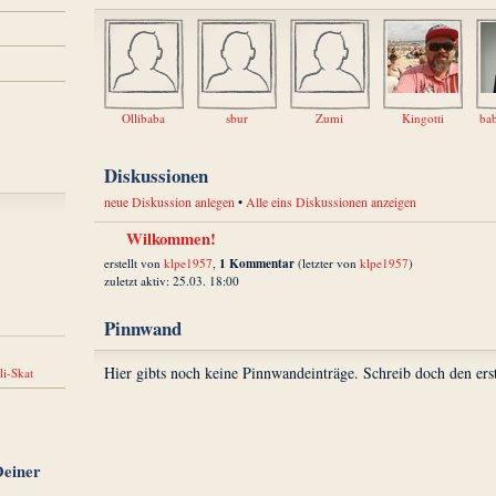
Ollibaba
sbur
Zumi
Kingotti
Diskussionen
neue Diskussion anlegen
•
Alle eins Diskussionen anzeigen
Wilkommen!
1 Kommentar
erstellt von
klpe1957
,
(letzter von
klpe1957
)
zuletzt aktiv: 25.03. 18:00
Pinnwand
Hier gibts noch keine Pinnwandeinträge. Schreib doch den ers
li-Skat
Deiner